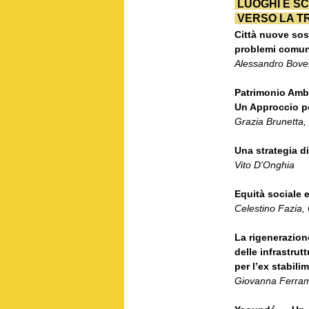
LUOGHI E S
VERSO LA T
Città nuove sos
problemi comun
Alessandro Bove
Patrimonio Ambi
Un Approccio pe
Grazia Brunetta,
Una strategia di
Vito D'Onghia
Equità sociale 
Celestino Fazia,
La rigenerazion
delle infrastrut
per l’ex stabil
Giovanna Ferram