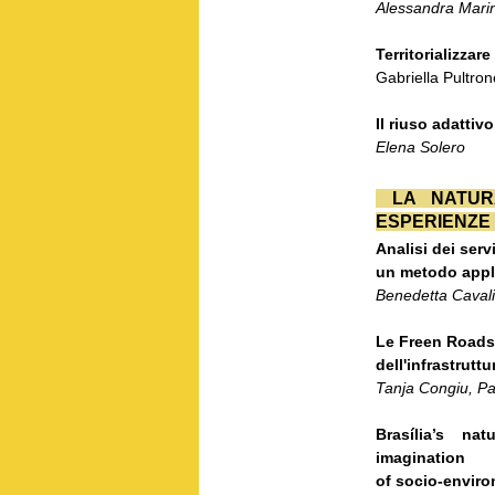
Alessandra Mari
Territorializzar
Gabriella Pultron
Il riuso adatti
Elena Solero
LA NATURA 
ESPERIENZE
Analisi dei servi
un metodo appli
Benedetta Cavalie
Le Freen Roads.
dell'infrastrutt
Tanja Congiu, Pa
Brasília’s na
imagination
of socio-enviro