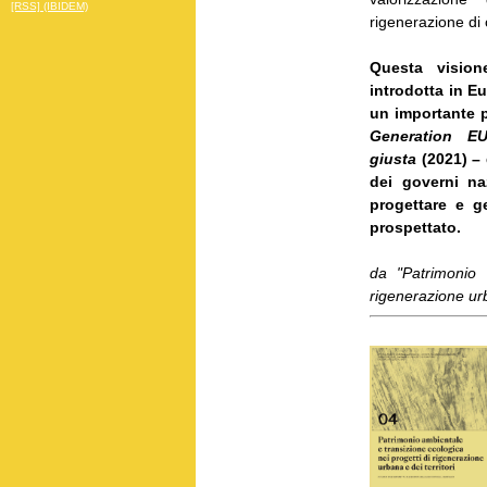
[RSS] (IBIDEM)
rigenerazione di ci
Questa vision
introdotta in E
un importante p
Generation E
giusta
(2021) – 
dei governi na
progettare e g
prospettato.
da "Patrimonio 
rigenerazione urb