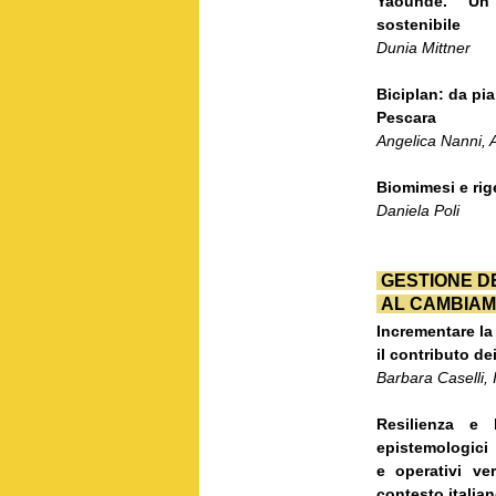
Yaoundé. Un p
sostenibile
Dunia Mittner
Biciplan: da pia
Pescara
Angelica Nanni, 
Biomimesi e rige
Daniela Poli
GESTIONE D
AL CAMBIAM
Incrementare la 
il contributo de
Barbara Caselli,
Resilienza e 
epistemologici
e operativi ve
contesto italia