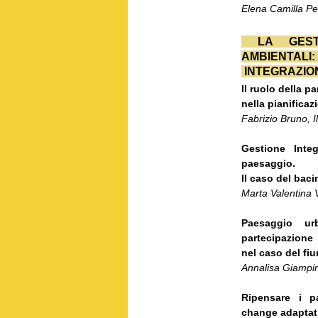
Elena Camilla P
LA GESTI
AMBIENTALI:
INTEGRAZION
Il ruolo della p
nella pianificaz
Fabrizio Bruno, 
Gestione Integ
paesaggio.
Il caso del bac
Marta Valentina V
Paesaggio ur
partecipazione
nel caso del fi
Annalisa Giampino
Ripensare i pa
change adaptat