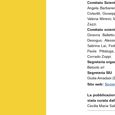
Comitato Scient
Angela Barbane
Colavitti, Giuse
Valeria Mininni,
Zazzi.
Comitato scienti
Ginevra Ballett
Desogus,
Aless
Sabrina Lai, Fe
Paola Pittalu
Corrado Zoppi.
Segreteria orga
Betools srl
Segreteria SIU
Giulia Amadasi (
Sito web:
Societ
La pubblicazion
stata curata da
Cecilia Maria Sa