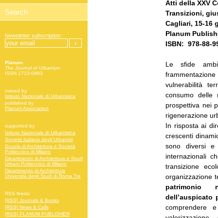
Atti della XXV 
Transizioni, giu
Cagliari, 15-16 
Planum Publishe
Newsletter subscription:
ISBN: 978-88-9
Planum
Le sfide ambi
The Journal of Urbanism
frammentazione
ISSN 1723-0993
vulnerabilità ter
owned by
consumo delle 
Istituto Nazionale di Urbanistica
published by
prospettiva nei p
Planum Association
rigenerazione urb
In risposta ai di
supported by
Istituto Nazionale di Urbanistica
crescenti dinami
Società Italiana degli Urbanisti
sono diversi e 
Scuola di Architettura e Società
Politecnico di Milano
internazionali 
Dipartimento di Architettura e Studi
Urbani Politecnico di Milano
transizione ec
Dipartimento di Architettura
organizzazione te
Università degli Studi di Roma Tre
patrimonio 
RSS feeds:
dell’auspicato 
[RSS] Journals & Books
comprendere e 
[RSS] News & Calls
[RSS] PLANUM PUBLISHER
valorizzazione