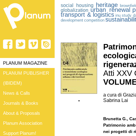
heritage
social housing
brownfie
urban renewal
p
globalization
transport & logistics
inu study d
sustainabili
development
competition
Patrimon
ecologica
rigeneraz
PLANUM MAGAZINE
Atti XXV
PLANUM PUBLISHER
VOLUME
(IBIDEM)
News & Calls
a cura di Grazi
Sabrina Lai
•
Journals & Books
About & Proposals
Brunetta G., Casu
Planum Association
Patrimonio ambi
nei progetti di 
Support Planum!