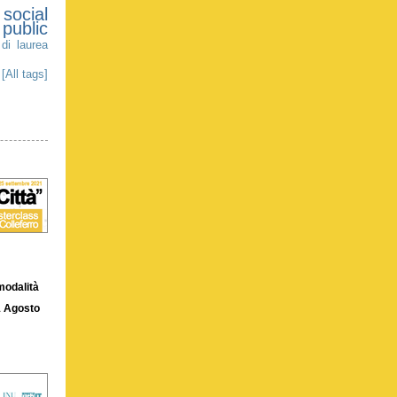
social
public
 di laurea
[All tags]
modalità
 Agosto