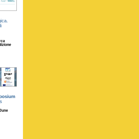
ica.
i
rca
dizione
mposium
ts
 June