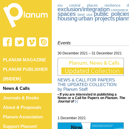
inu
central places
resilience
d
exclusion/integration
commerce
spaces
public policie
land use
housing
urban projects
plan
Events
30 December 2021 – 31 December 2021
PLANUM MAGAZINE
PLANUM PUBLISHER
(IBIDEM)
NEWS & CALL FOR PAPERS
THE UPDATED COLLECTION
News & Calls
by Planum Staff
•
If you are interested in publishing a
Journals & Books
News or a Call for Papers on
Planum. The
Journal of
[›]
About & Proposals
Planum Association
1 December 2021
Support Planum!