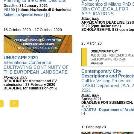
Planning for the Green Deal Era
Politecnico di Milano PhD 
Deadline 3
1 January 2021
36th CYCLE CALL FOR
INU 90
| Istituto Nazionale di Urbanistica
APPLICATIONS
Submit to Special Issue
|
[›]
Milan, Italy
APPLICATION DEADLINE |
29t
2020 (2pm, italian time)
SCHOLARSHIPS: 8 (3 open top
16 October 2020 – 17 October 2020
25 March 20
UNISCAPE 2020
International Conference
CULTIVATING CONTINUITY OF
Contemporary City
THE EUROPEAN LANDSCAPE
Descriptions and Project
Florence, Italy
Call for Visiting Professor
DEADLINE for Abstract and CV
submission: 28 February 2020
DAStU Department | A.Y. 
DEADLINE for submission of
[›]
2021
Milan, Italy
Spring 2021
››
DEADLINE FOR SUBMISSION: 
2020
•
DASTU - Department of Archi
[›]
11 February 20