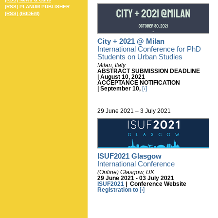
[RSS] PLANUM PUBLISHER
[RSS] (IBIDEM)
City + 2021 @ Milan
International Conference for PhD
Students on Urban Studies
Milan, Italy
ABSTRACT SUBMISSION DEADLINE
|
August 10, 2021
ACCEPTANCE NOTIFICATION
|
September 10,
[›]
29 June 2021 – 3 July 2021
ISUF2021 Glasgow
International Conference
(Online) Glasgow, UK
29 June 2021 - 03 July 2021
ISUF2021
| Conference Website
Registration to
[›]