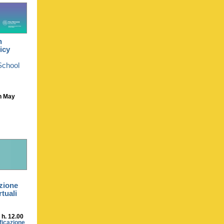
n
icy
School
h May
azione
rtuali
h. 12.00
ficazione