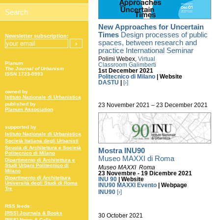
New Approaches for Uncertain
Times
Design processes of public
Newsletter subscription:
spaces, between research and
practice International Seminar
Polimi Webex,
Virtual
Planum
Classroom Galimberti
The Journal of Urbanism
1st December 2021
ISSN 1723-0993
Politecnico di Milano
| Website
DASTU
|
[›]
owned by
Istituto Nazionale di Urbanistica
published by
23 November 2021 – 23 December 2021
Planum Association
supported by
Istituto Nazionale di Urbanistica
Società Italiana degli Urbanisti
Scuola di Architettura e Società
Mostra INU90
Politecnico di Milano
Museo MAXXI di Roma
Dipartimento di Architettura e
Studi Urbani Politecnico di
Museo MAXXI
Roma
Milano
23 Novembre - 19 Dicembre 2021
Dipartimento di Architettura
INU 90
| Website
Università degli Studi di Roma
INU90 MAXXI Evento
| Webpage
Tre
INU90
[›]
RSS feeds:
[RSS] Journals & Books
30 October 2021
[RSS] News & Calls