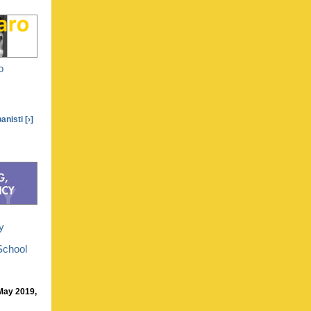
o
banisti
[›]
y
School
May 2019,