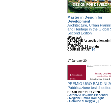
Master in Design for
Development
Architecture, Urban Planni
and Heritage in the Global
Second Edition
Milan, Italy
DEADLINE for application admi
May 2020
DURATION: 12 months
COURSE START:
[›]
17 January 20
PREMIO UGO BALDINI 2
Pubblicazione tesi di dottor
DEADLINE: 31.03.2020
•
Archivio Osvaldo Piacentini
•
Regione Emilia Romagna
•
Comune di Reggio
[›]