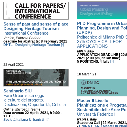
PhD Programme in Urba
Sense of past and sense of place
Planning, Design and Pol
Designing Heritage Tourism
(UPDP)
International Conference
Politecnico di Milano PhD 
Venice, Palazzo Badoer
37th CYCLE CALL FOR
deadline for abstracts: 8 February 2021
DHTL - Designing Heritage Tourism
[›]
APPLICATIONS
Milan, Italy
APPLICATION DEADLINE |
20t
2021 (2.00 pm, Italian time)
5 POSITIONS, 4 fully
[›]
22 April 2021
18 March 21
Seminario SIU
Fare Urbanistica oggi:
le culture del progetto.
Master II Livello
Declinazioni, Opportunità, Criticità
Pianificazione e Progett
Sostenibile delle Aree Po
Online, Microsoft Teams
Data evento: 22 Aprile 2021, h 9:00 -
Università Federico II
17:15
Naples, Italy
Società Italiana
Urbanisti -
[›]
Scadenza Call | 22
Marzo 2021, 
•
UNINA DIARC
Master in Piani