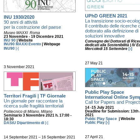
UPhD GREEN 2021
INU 1930/2020
La transizione socio-ecolog
90 anni di attività
Il contributo delle ricerche d
per la costruzione del paese
dottorato alla definizione di
Museo MAXXI
Roma
soluzioni innovative
23 Novembre - 19 Dicembre 2021
INU 90
| Website
Convegno dei Dottorati di Rice
INU90 MAXXI Evento
| Webpage
dedicati alla Sostenibilità | IV E
INU90
[›]
Mercoledì 15 Settembre
[›]
27 May 21
3 November 2021
Public Play Space
Territori Fragili | TF Giornale
International Online Sy
Un giornale per raccontare la
Call for Papers and Projec
ricerca sulle fragilità territoriali
14 -15 July 2021
Deadline for Submission: 13th
Politecnico di Milano, Milano
2021
Seminario 3 Novembre 2021 h. 17:00 -
Public Play Space
| Website
18:30
Public Play
[›]
DAStU Dipartimento di
[›]
27 April 21
14 September 2021 – 16 September 2021