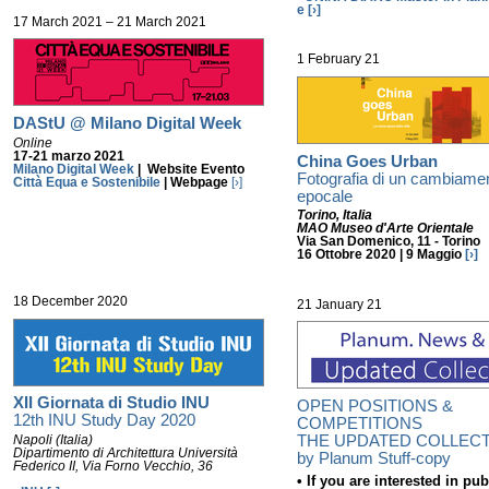
e
[›]
17 March 2021 – 21 March 2021
1 February 21
DAStU @ Milano Digital Week
Online
17-21 marzo 2021
China Goes Urban
Milano Digital Week
| Website Evento
Fotografia di un cambiame
Città Equa e Sostenibile
| Webpage
[›]
epocale
Torino, Italia
MAO Museo d'Arte Orientale
Via San Domenico, 11 - Torino
16 Ottobre 2020
|
9 Maggio
[›]
18 December 2020
21 January 21
XII Giornata di Studio INU
OPEN POSITIONS &
12th INU Study Day 2020
COMPETITIONS
THE UPDATED COLLEC
Napoli (Italia)
Dipartimento di Architettura Università
by Planum Stuff-copy
Federico II, Via Forno Vecchio, 36
• If you are interested in pu