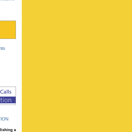
nto
TION
blishing a