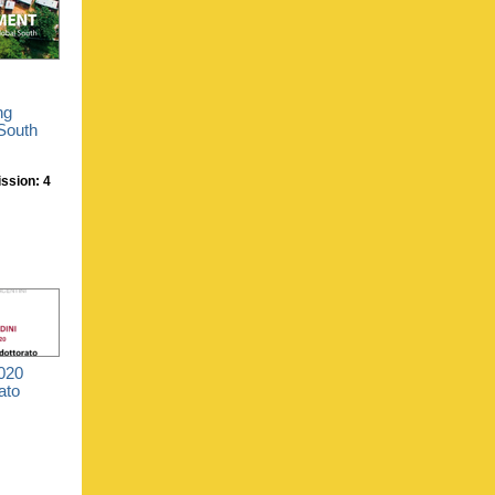
ng
 South
ssion: 4
020
ato