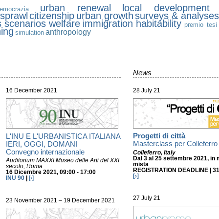
urban renewal
local development
emocrazia
sprawl
citizenship
urban growth
surveys & analyses
s
scenarios
welfare
immigration
habitability
premio tesi
ning
anthropology
simulation
News
16 December 2021
28 July 21
Progetti di città
L'INU E L'URBANISTICA ITALIANA
Masterclass per Colleferro
IERI, OGGI, DOMANI
Convegno internazionale
Colleferro, Italy
Dal 3 al 25 settembre 2021, in 
Auditorium MAXXI Museo delle Arti del XXI
mista
secolo, Roma
REGISTRATION DEADLINE |
31
16 Dicembre 2021, 09:00 - 17:00
[›]
INU 90
|
[›]
27 July 21
23 November 2021 – 19 December 2021