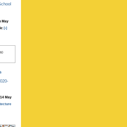
School
h May
ic
[›]
s
2020-
14 May
tecture