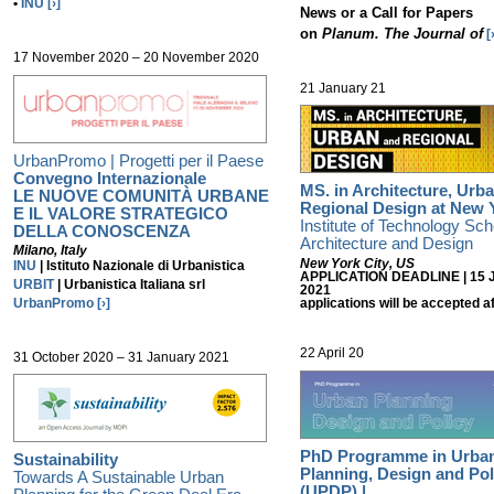
•
INU
[›]
News or a Call for Papers
on
Planum. The Journal of
[
17 November 2020 – 20 November 2020
21 January 21
UrbanPromo | Progetti per il Paese
Convegno Internazionale
MS. in Architecture, Urb
LE NUOVE COMUNITÀ URBANE
Regional Design at New 
E IL VALORE STRATEGICO
Institute of Technology Sch
DELLA CONOSCENZA
Architecture and Design
Milano, Italy
New York City
, US
INU
| Istituto Nazionale di Urbanistica
APPLICATION DEADLINE |
15 
URBIT
| Urbanistica Italiana srl
2021
applications will be accepted af
UrbanPromo
[›]
22 April 20
31 October 2020 – 31 January 2021
PhD Programme in Urba
Sustainability
Planning, Design and Pol
Towards A Sustainable Urban
(UPDP) |