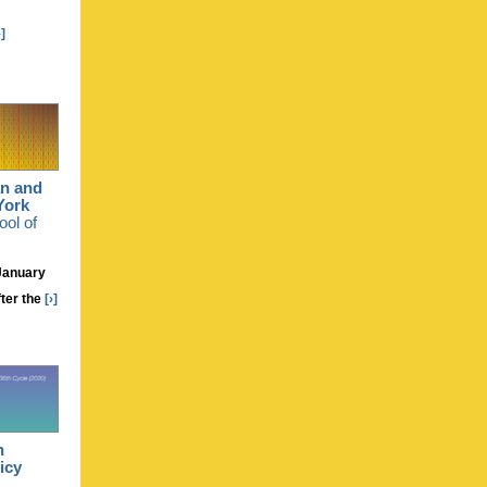
›]
an and
York
ool of
January
ter the
[›]
n
icy