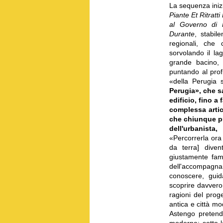
La sequenza inizia
Piante Et Ritratt
al Governo di 
Durante
, stabil
regionali, che c
sorvolando il la
grande bacino, 
puntando al profi
«della Perugia 
Perugia», che s
edificio, fino a
complessa artic
che chiunque pu
dell'urbanista
«Percorrerla ora
da terra] diven
giustamente fam
dell'accompagn
conoscere, guid
scoprire davvero 
ragioni del proge
antica e città m
Astengo pretende
moderna: sotto l