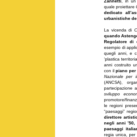
Zannetti
, in un
quale proiettare
dedicato all’as
urbanistiche del
La vicenda di
C
quando Astengo
Regolatore di 
esempio di applic
quegli anni, e 
‘plastica territor
anni costruito u
con il
piano per 
Nazionale per i
(ANCSA), orga
partecipazione 
sviluppo econ
promotore/finanz
le regioni prese
“paesaggi” regio
direttore artist
negli anni ’50,
paesaggi italia
regia unica, per 