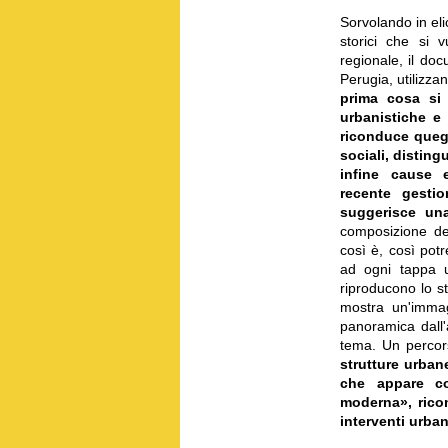
Sorvolando in eli
storici che si 
regionale, il do
Perugia, utilizz
prima cosa si 
urbanistiche e 
riconduce quegl
sociali, distin
infine cause e
recente gestio
suggerisce una
composizione del
così è, così pot
ad ogni tappa u
riproducono lo s
mostra un'immag
panoramica dall'a
tema. Un percor
strutture urbane
che appare coe
moderna», rico
interventi urban