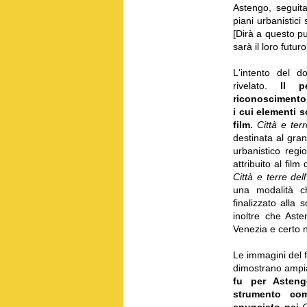
Astengo, seguita 
piani urbanistici 
[Dirà a questo p
sarà il loro futur
L'intento del d
rivelato.
Il p
riconoscimento 
i cui elementi 
film.
Città e ter
destinata al gra
urbanistico regi
attribuito al fil
Città e terre del
una modalità ch
finalizzato alla
inoltre che Aste
Venezia e certo n
Le immagini del f
dimostrano amp
fu per Asteng
strumento com
enunciato nei
C