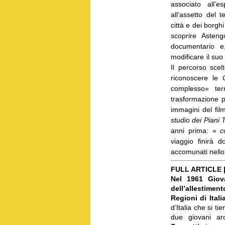
associato all’e
all’assetto del t
città e dei borgh
scoprire Asteng
documentario e
modificare il suo 
Il percorso scel
riconoscere le
complesso» terr
trasformazione p
immagini del fi
studio dei Piani T
anni prima: «
c
viaggio finirà d
accomunati nello
FULL ARTICLE 
Nel 1961 Giov
dell’allestim
Regioni di Itali
d’Italia che si ti
due giovani arch