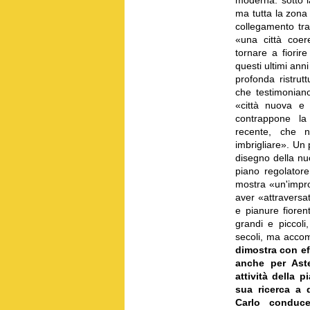
ma tutta la zona
collegamento tra
«una città coe
tornare a fiori
questi ultimi anni
profonda ristrut
che testimonian
«città nuova e 
contrappone la
recente, che 
imbrigliare». Un p
disegno della nu
piano regolatore
mostra «un'impro
aver «attraversat
e pianure fioren
grandi e piccoli,
secoli, ma accom
dimostra con ef
anche per Aste
attività della 
sua ricerca a 
Carlo conducev