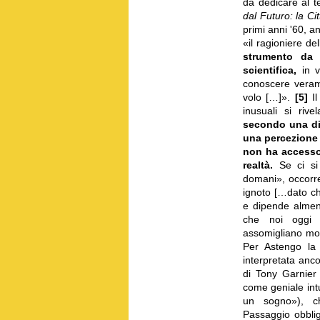
da dedicare al te
dal Futuro: la Cit
primi anni '60, 
«il ragioniere del
strumento da a
scientifica,
in vi
conoscere verame
volo […]»
.
[5]
Il
inusuali si riv
secondo una div
una percezione 
non ha accesso 
realtà.
Se ci si 
domani», occorre
ignoto […dato c
e dipende almeno
che noi oggi 
assomigliano molt
Per Astengo la 
interpretata anco
di Tony Garnier 
come geniale int
un sogno»), c
Passaggio obbli