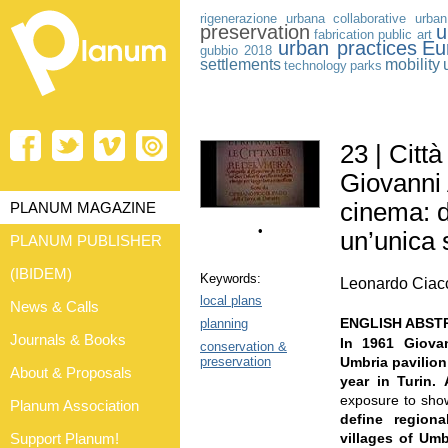
rigenerazione urbana
collaborative urba
preservation
u
fabrication
public art
urban practices
Eu
gubbio 2018
settlements
mobility
technology
parks
23 | Città
Giovanni 
cinema: da
PLANUM MAGAZINE
•
un’unica 
PLANUM PUBLISHER
(IBIDEM)
Keywords:
Leonardo Ciac
local plans
News & Calls
ENGLISH ABST
planning
Journals & Books
In 1961 Giova
conservation &
preservation
Umbria pavilion
About & Proposals
year in Turin.
exposure to show
Planum Association
define region
Support Planum!
villages of Umb