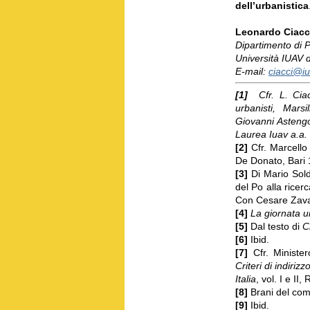
dell’urbanistica
Leonardo Ciacc
Dipartimento di 
Università IUAV d
E-mail:
ciacci@iu
[1]
Cfr. L. Cia
urbanisti
, Marsi
Giovanni Astengo,
Laurea Iuav a.a
[2]
Cfr. Marcello
De Donato, Bari 
[3]
Di Mario Sold
del Po alla ricer
Con Cesare Zavat
[4]
La giornata u
[5]
Dal testo di
Cr
[6]
Ibid.
[7]
Cfr. Ministe
Criteri di indiriz
Italia
, vol. I e I
[8]
Brani del co
[9]
Ibid.