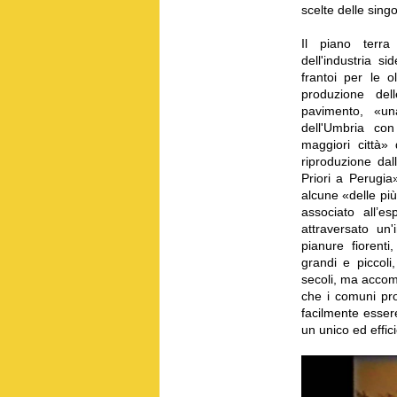
scelte delle singo
Il piano terra
dell'industria s
frantoi per le o
produzione del
pavimento, «u
dell'Umbria con 
maggiori città»
riproduzione dal
Priori a Perugia
alcune «delle più
associato all’es
attraversato un'
pianure fiorenti
grandi e piccoli,
secoli, ma accomu
che i comuni pro
facilmente essere
un unico ed effi