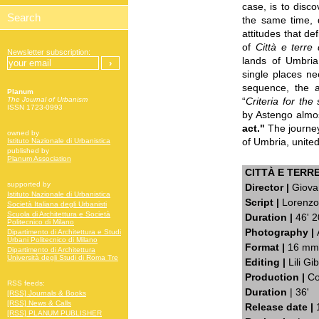
case, is to disco
the same time, 
attitudes that de
of
Città e terre 
Newsletter subscription:
lands of Umbria
single places ne
sequence, the 
Planum
“
Criteria for the
The Journal of Urbanism
ISSN 1723-0993
by Astengo almos
act."
The journey
owned by
of Umbria, united
Istituto Nazionale di Urbanistica
published by
Planum Association
CITTÀ E TERR
supported by
Director |
Giova
Istituto Nazionale di Urbanistica
Script |
Lorenzo 
Società Italiana degli Urbanisti
Scuola di Architettura e Società
Duration |
46' 2
Politecnico di Milano
Photography |
Dipartimento di Architettura e Studi
Urbani Politecnico di Milano
Format |
16 mm,
Dipartimento di Architettura
Università degli Studi di Roma Tre
Editing |
Lili Gi
Production |
Co
RSS feeds:
Duration
| 36'
[RSS] Journals & Books
[RSS] News & Calls
Release date |
[RSS] PLANUM PUBLISHER