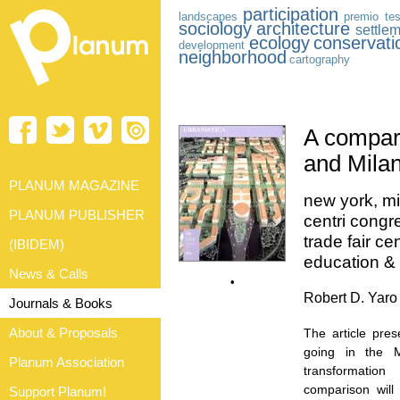
participation
landscapes
premio tes
sociology
architecture
settle
ecology
conservati
development
neighborhood
cartography
A compara
and Milan
PLANUM MAGAZINE
new york, mil
PLANUM PUBLISHER
centri congr
trade fair ce
(IBIDEM)
education &
News & Calls
•
Robert D. Yaro
Journals & Books
About & Proposals
The article pre
going in the M
Planum Association
transformation
comparison will
Support Planum!