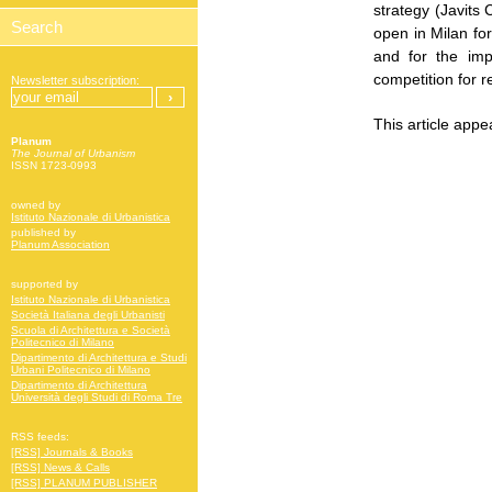
strategy (Javits 
open in Milan fo
and for the imp
competition for 
Newsletter subscription:
This article appe
Planum
The Journal of Urbanism
ISSN 1723-0993
owned by
Istituto Nazionale di Urbanistica
published by
Planum Association
supported by
Istituto Nazionale di Urbanistica
Società Italiana degli Urbanisti
Scuola di Architettura e Società
Politecnico di Milano
Dipartimento di Architettura e Studi
Urbani Politecnico di Milano
Dipartimento di Architettura
Università degli Studi di Roma Tre
RSS feeds:
[RSS] Journals & Books
[RSS] News & Calls
[RSS] PLANUM PUBLISHER