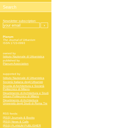
Newsletter subscription:
Planum
The Journal of Urbanism
ISSN 1723-0993
owned by
Istituto Nazionale di Urbanistica
published by
Planum Association
supported by
Istituto Nazionale di Urbanistica
Società Italiana degli Urbanisti
Scuola di Architettura e Società
Politecnico di Milano
Dipartimento di Architettura e Studi
Urbani Politecnico di Milano
Dipartimento di Architettura
Università degli Studi di Roma Tre
RSS feeds:
[RSS] Journals & Books
[RSS] News & Calls
[RSS] PLANUM PUBLISHER