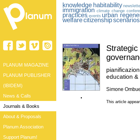
knowledge
habitability
newslette
immigration
climate change
confer
practices
urban regene
events
welfare
citizenship
scenarios
Strategic
governanc
PLANUM MAGAZINE
pianificazion
PLANUM PUBLISHER
education &
(IBIDEM)
Simone Ombu
News & Calls
•
This article appea
Journals & Books
About & Proposals
Planum Association
Support Planum!