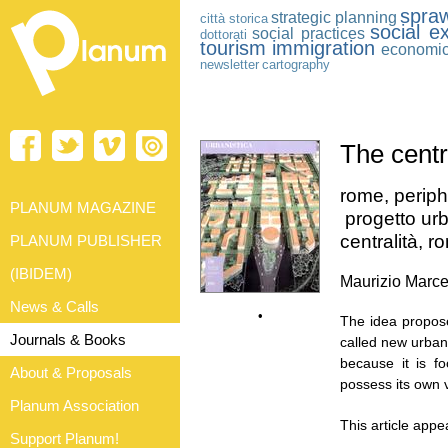
spraw
strategic planning
città storica
social ex
social practices
dottorati
tourism
immigration
economi
newsletter
cartography
The centr
rome, periph
PLANUM MAGAZINE
progetto urb
centralità, r
PLANUM PUBLISHER
(IBIDEM)
Maurizio Marce
News & Calls
•
The idea propos
Journals & Books
called new urban 
because it is f
About & Proposals
possess its own 
Planum Association
This article appe
Support Planum!