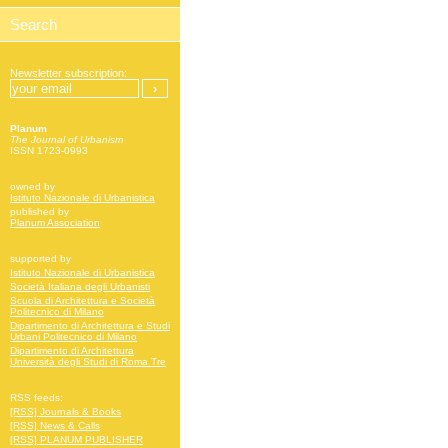
Newsletter subscription:
Planum
The Journal of Urbanism
ISSN 1723-0993
owned by
Istituto Nazionale di Urbanistica
published by
Planum Association
supported by
Istituto Nazionale di Urbanistica
Società Italiana degli Urbanisti
Scuola di Architettura e Società
Politecnico di Milano
Dipartimento di Architettura e Studi
Urbani Politecnico di Milano
Dipartimento di Architettura
Università degli Studi di Roma Tre
RSS feeds:
[RSS] Journals & Books
[RSS] News & Calls
[RSS] PLANUM PUBLISHER