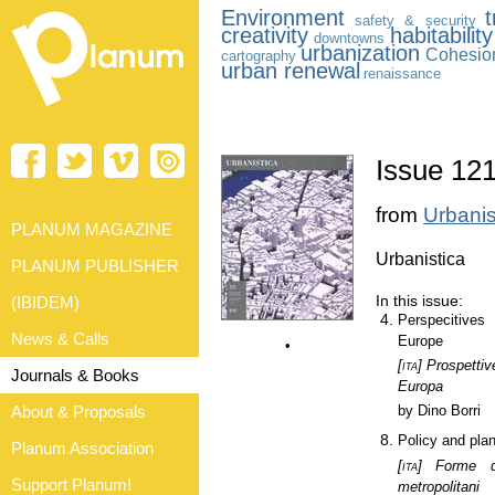
Environment
safety & security
creativity
habitability
downtowns
urbanization
Cohesio
cartography
urban renewal
renaissance
Issue 121
from
Urbanis
PLANUM MAGAZINE
Urbanistica
PLANUM PUBLISHER
In this issue:
(IBIDEM)
Perspecitives 
News & Calls
Europe
•
[ita]
Prospettive 
Journals & Books
Europa
About & Proposals
by Dino Borri
Policy and plan
Planum Association
[ita]
Forme di 
Support Planum!
metropolitani