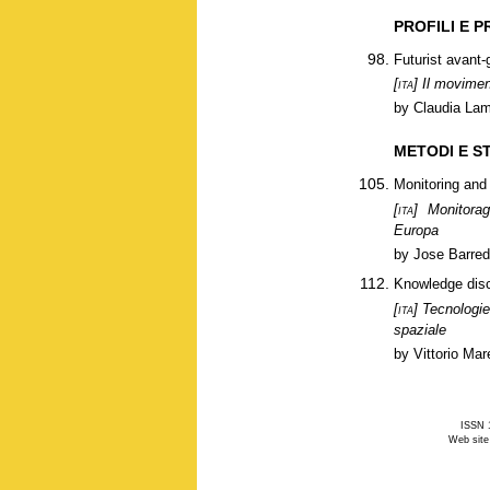
PROFILI E P
Futurist avant-
[ita]
Il moviment
by Claudia Lam
METODI E S
Monitoring and
[ita]
Monitoragg
Europa
by Jose Barre
Knowledge disc
[ita]
Tecnologie 
spaziale
by Vittorio Ma
ISSN 1
Web site