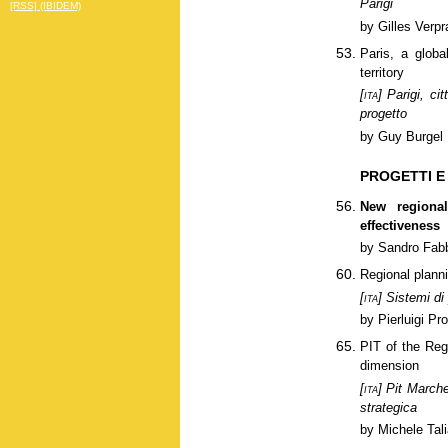
Parigi
[RSS] (IBIDEM)
by Gilles Verpr
Paris, a globa
territory
[ita]
Parigi, cit
progetto
by Guy Burgel
PROGETTI E
New regional
effectiveness
by Sandro Fab
Regional planni
[ita]
Sistemi di 
by Pierluigi Pr
PIT of the Regi
dimension
[ita]
Pit Marche:
strategica
by Michele Tal