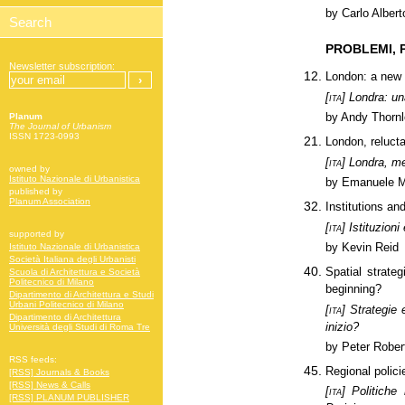
by Carlo Albert
PROBLEMI, 
Newsletter subscription:
London: a new 
[ita]
Londra: una
by Andy Thorn
Planum
The Journal of Urbanism
ISSN 1723-0993
London, relucta
[ita]
Londra, met
owned by
Istituto Nazionale di Urbanistica
by Emanuele Ma
published by
Planum Association
Institutions an
[ita]
Istituzioni
supported by
by Kevin Reid
Istituto Nazionale di Urbanistica
Società Italiana degli Urbanisti
Spatial strate
Scuola di Architettura e Società
Politecnico di Milano
beginning?
Dipartimento di Architettura e Studi
Urbani Politecnico di Milano
[ita]
Strategie e
Dipartimento di Architettura
inizio?
Università degli Studi di Roma Tre
by Peter Rober
RSS feeds:
Regional polici
[RSS] Journals & Books
[RSS] News & Calls
[ita]
Politiche r
[RSS] PLANUM PUBLISHER