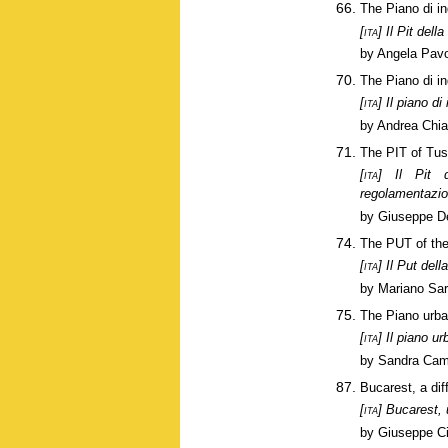
The Piano di in
[ita]
Il Pit dell
by Angela Pav
The Piano di in
[ita]
Il piano di 
by Andrea Chiar
The PIT of Tusc
[ita]
Il Pit de
regolamentazi
by Giuseppe D
The PUT of the
[ita]
Il Put dell
by Mariano Sar
The Piano urban
[ita]
Il piano urb
by Sandra Cam
Bucarest, a diff
[ita]
Bucarest, u
by Giuseppe C