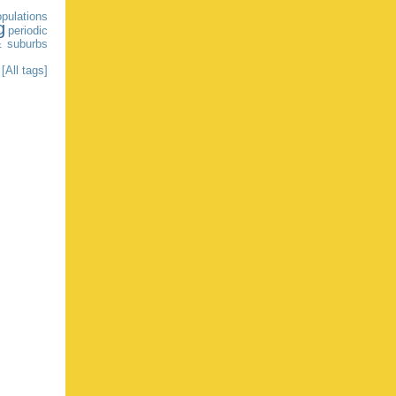
pulations
g
periodic
& suburbs
[All tags]