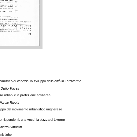
banistico di Venezia: lo sviluppo della città in Terraferma
 Duilio Torres
dali urbani e la protezione antiaerea
Giorgio Rigotti
luppo del movimento urbanistico ungherese
corrispondenti: una vecchia piazza di Livorno
Alberto Simonini
nistiche