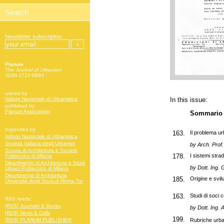
Newsletter subscription:
Planum
The Journal of Urbanism
ISSN 1723-0993
owned by
In this issue:
Istituto Nazionale di Urbanistica
published by
Planum Association
Sommario
supported by
163.
Il problema ur
Istituto Nazionale di Urbanistica
Società Italiana degli Urbanisti
by
Arch. Prof.
Scuola di Architettura e Società
178.
I sistemi stra
Politecnico di Milano
Dipartimento di Architettura e Studi
by
Dott. Ing. 
Urbani Politecnico di Milano
Dipartimento di Architettura
185.
Origine e svi
Università degli Studi di Roma Tre
163.
Studi di soci 
RSS feeds:
[RSS] Journals & Books
by Dott. Ing. 
[RSS] News & Calls
199.
Rubriche urba
[RSS] PLANUM PUBLISHER