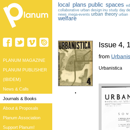
local plans
public spaces
ed
collaborative urban design
inu study day
d
urban theory
news
mega-events
urban
welfare
Issue 4, 
from
Urbanis
PLANUM MAGAZINE
Urbanistica
PLANUM PUBLISHER
(IBIDEM)
News & Calls
•
Journals & Books
About & Proposals
Planum Association
Support Planum!