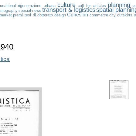
culture
planning
ucational
rigenerazione urbana
call for articles
po
transport & logistics
spatial plannin
emography
special news
Cohesion
 market
premi tesi di dottorato
design
commerce
city
outskirts 
1940
tica