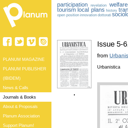
participation
welfare
revelation
tourism
local plans
tra
history
sociol
open position
innovation
dottorati
Issue 5-6
from
Urbanis
PLANUM MAGAZINE
Urbanistica
PLANUM PUBLISHER
(IBIDEM)
News & Calls
•
Journals & Books
About & Proposals
Planum Association
Support Planum!