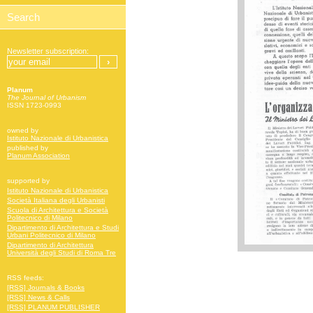
Newsletter subscription:
Planum
The Journal of Urbanism
ISSN 1723-0993
owned by
Istituto Nazionale di Urbanistica
published by
Planum Association
supported by
Istituto Nazionale di Urbanistica
Società Italiana degli Urbanisti
Scuola di Architettura e Società
Politecnico di Milano
Dipartimento di Architettura e Studi
Urbani Politecnico di Milano
Dipartimento di Architettura
Università degli Studi di Roma Tre
RSS feeds:
[RSS] Journals & Books
[RSS] News & Calls
[RSS] PLANUM PUBLISHER