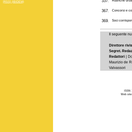
337.
Rubriche urba
[RSS] (IBIDEM)
367.
Concorsi e co
369.
Soci corrispon
Il seguente nu
Direttore rivi
Segret. Reda
Redattori
| Do
Maurizio de Re
Valvassori
ISSN 1
Web site