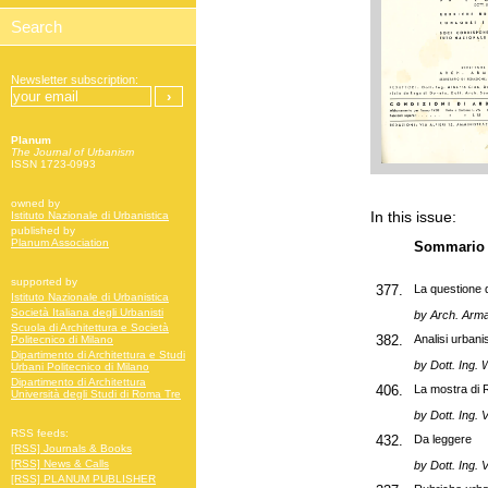
Newsletter subscription:
Planum
The Journal of Urbanism
ISSN 1723-0993
owned by
In this issue:
Istituto Nazionale di Urbanistica
published by
Planum Association
Sommario
supported by
377.
La questione d
Istituto Nazionale di Urbanistica
Società Italiana degli Urbanisti
by Arch. Arm
Scuola di Architettura e Società
382.
Analisi urbani
Politecnico di Milano
Dipartimento di Architettura e Studi
by Dott. Ing. 
Urbani Politecnico di Milano
Dipartimento di Architettura
406.
La mostra di Ro
Università degli Studi di Roma Tre
by Dott. Ing. 
RSS feeds:
432.
Da leggere
[RSS] Journals & Books
[RSS] News & Calls
by Dott. Ing. 
[RSS] PLANUM PUBLISHER