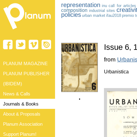
representation
inu
call for articles
creativi
composition
industrial sites
policies
urban market
ifau2018
premio t
Issue 6, 
from
Urbanis
PLANUM MAGAZINE
Urbanistica
PLANUM PUBLISHER
(IBIDEM)
News & Calls
•
Journals & Books
About & Proposals
Planum Association
Support Planum!