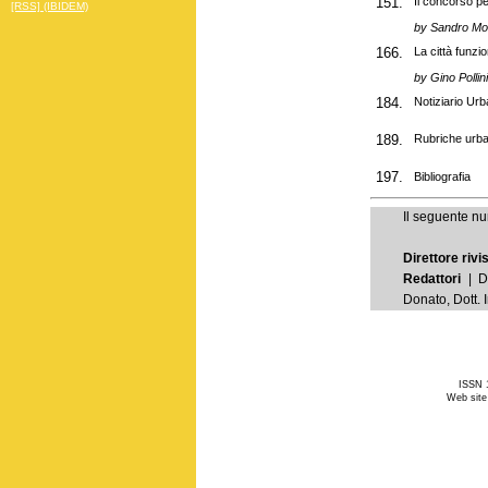
151.
Il concorso pe
[RSS] (IBIDEM)
by Sandro Mol
166.
La città funzi
by Gino Pollini
184.
Notiziario Urb
189.
Rubriche urba
197.
Bibliografia
Il seguente nu
Direttore rivi
Redattori
| Do
Donato, Dott. 
ISSN 1
Web site