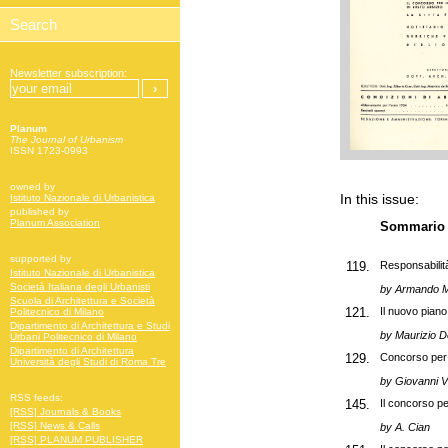
Newsletter subscription:
Planum
The Journal of Urbanism
ISSN 1723-0993
owned by
In this issue:
Istituto Nazionale di Urbanistica
published by
Planum Association
Sommario
supported by
119.
Responsabilità 
Istituto Nazionale di Urbanistica
Società Italiana degli Urbanisti
by Armando M
Scuola di Architettura e Società
121.
Il nuovo piano 
Politecnico di Milano
Dipartimento di Architettura e Studi
by Maurizio 
Urbani Politecnico di Milano
Dipartimento di Architettura
129.
Concorso per i
Università degli Studi di Roma Tre
by Giovanni V
RSS feeds:
145.
Il concorso pe
[RSS] Journals & Books
[RSS] News & Calls
by A. Cian
[RSS] PLANUM PUBLISHER