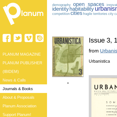
open spaces
demography
innova
urbanis
identity
habitability
cities
competition
fragile territories
city
c
Issue 3, 
from
Urbanis
PLANUM MAGAZINE
Urbanistica
PLANUM PUBLISHER
(IBIDEM)
News & Calls
•
Journals & Books
About & Proposals
Planum Association
Support Planum!