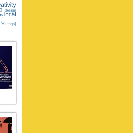
ativity
p
design
local
ry
[All tags]