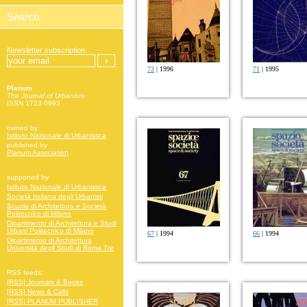
Newsletter subscription:
73
| 1996
71
| 1995
Planum
The Journal of Urbanism
ISSN 1723-0993
owned by
Istituto Nazionale di Urbanistica
published by
Planum Association
supported by
Istituto Nazionale di Urbanistica
Società Italiana degli Urbanisti
Scuola di Architettura e Società
Politecnico di Milano
Dipartimento di Architettura e Studi
Urbani Politecnico di Milano
67
| 1994
66
| 1994
Dipartimento di Architettura
Università degli Studi di Roma Tre
RSS feeds:
[RSS] Journals & Books
[RSS] News & Calls
[RSS] PLANUM PUBLISHER