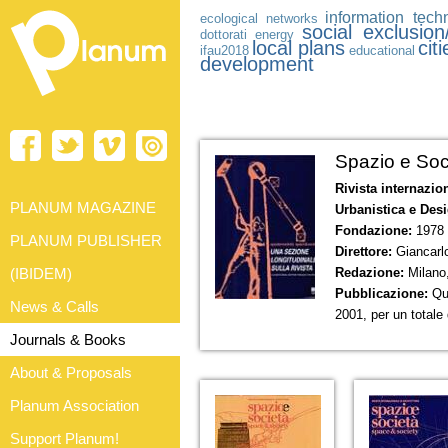
information tech
ecological networks
social exclusion
dottorati
energy
local plans
citi
ifau2018
educational
development
Spazio e Soc
Rivista internazion
PLANUM MAGAZINE
Urbanistica e Des
Fondazione:
1978
PLANUM PUBLISHER
Direttore:
Giancarl
(IBIDEM)
Redazione:
Milano
Pubblicazione:
Qu
News & Calls
2001, per un totale
Journals & Books
About & Proposals
Planum Association
Support Planum!