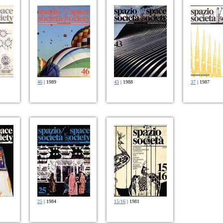
46
| 1989
43
| 1988
37
| 1987
25
| 1984
15/16
| 1981