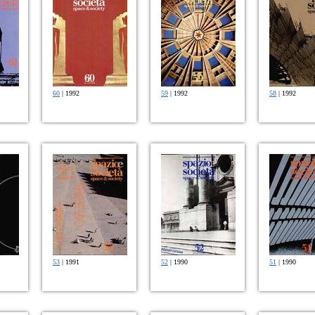
60
| 1992
59
| 1992
58
| 1992
53
| 1991
52
| 1990
51
| 1990