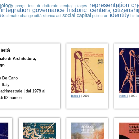
representation
cre
nology
premi tesi di dottorato
central places
/integration
governance
historic centers
citizenshi
es
identity
social capital
climate change
città storica
adi
public art
histo
ietà
ale di Architettura,
ign
o De Carlo
, Italy
adrimestrale | dal 1978 al
index 1
| 2001
index 2
| 2001
 di 92 numeri.