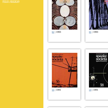
[RSS] (IBIDEM)
62
| 1993
61
| 1993
55
| 1991
54
| 1991