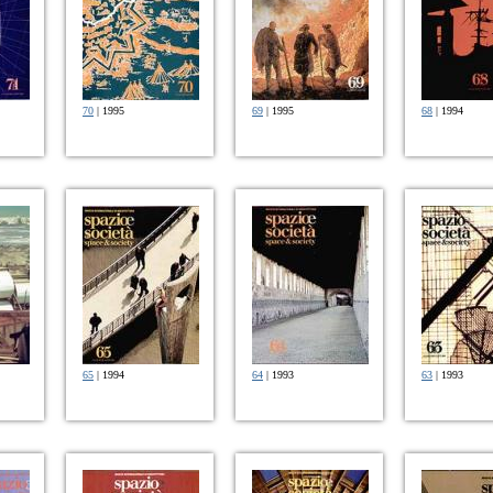
70
| 1995
69
| 1995
68
| 1994
65
| 1994
64
| 1993
63
| 1993