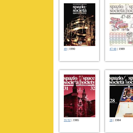
49
| 1990
47/48
| 1989
31/32
| 1985
28
| 1984