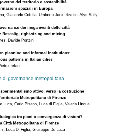
overno del territorio e sostenibilità
azioni spaziali in Europa
iancarlo Cotella, Umberto Janin Rivolin, Alys Solly
vernance dei mega-eventi delle città
scalig, right-sizing and mixing
nes, Davide Ponzini
n planning and informal institutions:
us patterns in Italian cities
trostefani
 di governance metropolitana
sperimentalismo attivo: verso la costruzione
toriale Metropolitano di Firenze
, Carlo Pisano, Luca di Figlia, Valeria Lingua
ategica tra piani o convergenza di visioni?
ittà Metropolitana di Firenze
Luca Di Figlia, Giuseppe De Luca