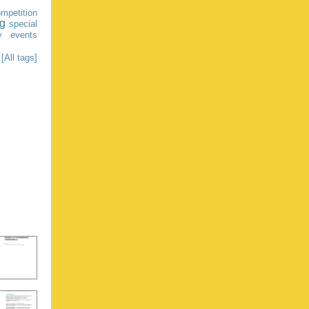
mpetition
ng
special
y
events
[All tags]