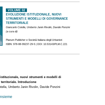
VOLUME 02
EVOLUZIONE ISTITUZIONALE, NUOVI
STRUMENTI E MODELLI DI GOVERNANCE
TERRITORIALE
Giancarlo Cotella, Umberto Janin Rivolin, Davide Ponzini
(a cura di)
Planum Publisher e Società Italiana degli Urbanisti
ISBN: 978-88-99237-29-5 | DOI: 10.53143/PLM.C.221
stituzionale, nuovi strumenti e modelli di
itoriale. Introduzione
a, Umberto Janin Rivolin, Davide Ponzini
nsieme