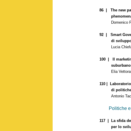
86 | The new path
phenomena. Th
Domenico Pa
92 | Smart Gover
di sviluppo
Lucia Chiefa
100 | Il marketin
suburbano: meto
Elia Vettora
110 | Laboratorio
di politiche u
Antonio Ta
Politiche e p
117 | La sfida de
per lo sviluppo