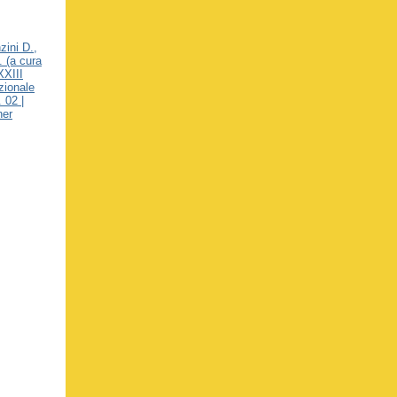
zini D.,
. (a cura
 XXIII
zionale
 02 |
her