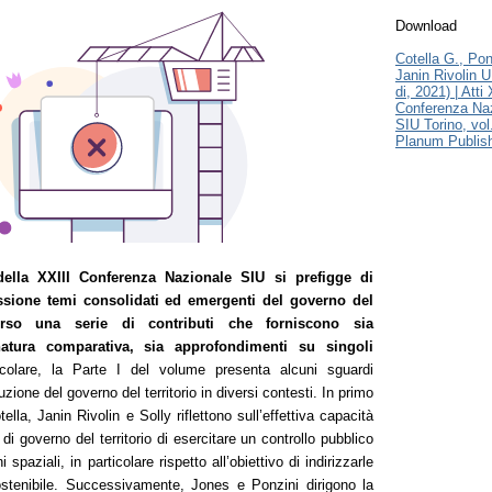
Download
Cotella G., Pon
Janin Rivolin U
di, 2021) | Atti
Conferenza Na
SIU Torino, vol.
Planum Publis
ella XXIII Conferenza Nazionale SIU si prefigge di
ssione temi consolidati ed emergenti del governo del
averso una serie di contributi che forniscono sia
natura comparativa, sia approfondimenti su singoli
colare, la Parte I del volume presenta alcuni sguardi
uzione del governo del territorio in diversi contesti. In primo
ella, Janin Rivolin e Solly riflettono sull’effettiva capacità
 di governo del territorio di esercitare un controllo pubblico
 spaziali, in particolare rispetto all’obiettivo di indirizzarle
sostenibile. Successivamente, Jones e Ponzini dirigono la