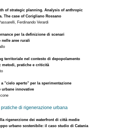
 of strategic planning. Analysis of anthropic
e case of Corigliano Rossano
ssarelli, Ferdinando Verardi
nance per la definizione di scenari
 nelle aree rurali
llo
g territoriale nel contesto di depopolamento
di, pratiche e criticità
to
 a "cielo aperto" per la sperimentazione
rbane innovative
ccone
ratiche di rigenerazione urbana
lla rigenerzione dei waterfront di città medie
 urbano sostenibile: il caso studio di Catania