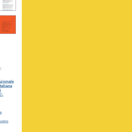
s:
I
zionale
taliana
i
G,
ne
iugno