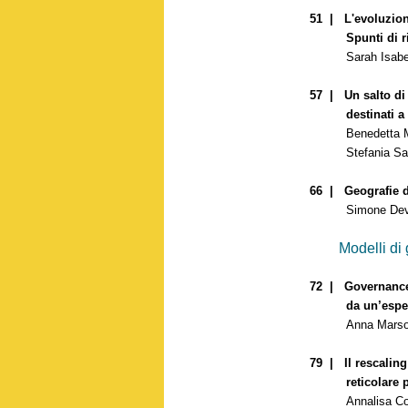
51 | L'evoluzione
Spunti di rifle
Sarah Isabella C
57 | Un salto di s
destinati a citt
Benedetta Marani
Stefania Sabat
66 | Geografie d
Simone Devo
Modelli di 
72 | Governance 
da un’espe
Anna Marson, An
79 | Il rescaling 
reticolare pol
Annalisa C