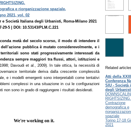
RIGHTSIZING.
grafica e riorganizzazione spaziale,
gno 2021, vol. 02
 e Società Italiana degli Urbanisti, Roma-Milano 2021
7-29-5 | DOI: 10.53143/PLM.C.221
econda metà del secolo scorso, il modo di intendere il
a dell’azione pubblica è mutato considerevolmente, e i
territoriali sono stati progressivamente interessati da
pendenza sempre maggiori tra flussi, attori, istituzioni e
1998; Davoudi et al., 2009). In tale ottica, la necessità di
Related article
vernance territoriale deriva dalla crescente complessità
Atti della XXII
e, e i modelli emergenti sono interpretabili come tentativi
Conferenza Na
oblemi complessi in una situazione in cui le configurazioni
SIU - Società i
degli Urbanist
nti non sono in grado di raggiungere i risultati desiderati.
DOWNSCALIN
RIGHTSIZING.
Contrazione
demografica e
riorganizzazio
spaziale
Torino 17-18 G
2021