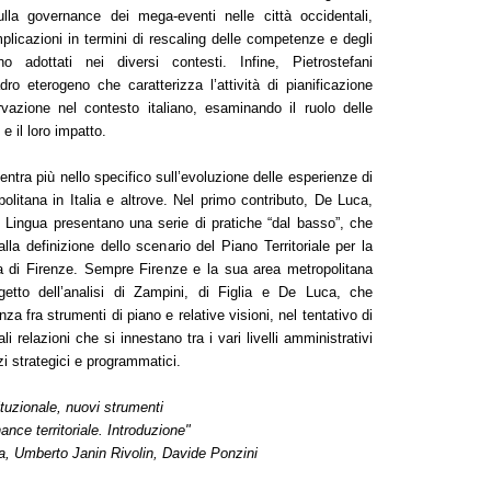
ulla governance dei mega-eventi nelle città occidentali,
plicazioni in termini di rescaling delle competenze e degli
o adottati nei diversi contesti. Infine, Pietrostefani
adro eterogeno che caratterizza l’attività di pianificazione
rvazione nel contesto italiano, esaminando il ruolo delle
 e il loro impatto.
entra più nello specifico sull’evoluzione delle esperienze di
litana in Italia e altrove. Nel primo contributo, De Luca,
e Lingua presentano una serie di pratiche “dal basso”, che
lla definizione dello scenario del Piano Territoriale per la
na di Firenze. Sempre Firenze e la sua area metropolitana
ggetto dell’analisi di Zampini, di Figlia e De Luca, che
za fra strumenti di piano e relative visioni, nel tentativo di
i relazioni che si innestano tra i vari livelli amministrativi
zzi strategici e programmatici.
ituzionale, nuovi strumenti
ance territoriale. Introduzione"
la, Umberto Janin Rivolin, Davide Ponzini