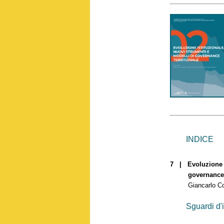
INDICE
7 | Evoluzione i
governance terr
Giancarlo Cotell
Sguardi d'i