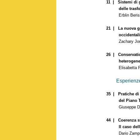
11 | Sistemi di g
delle trasform
Erblin Berisha, G
21 | La nuova go
occidentali: Re
Zachary Jo
26 | Conservatio
heterogeneo
Elisabetta Pie
Esperienze
35 | Pratiche di 
del Piano Terri
Giuseppe De Luca
44 | Coerenza str
Il caso della C
Dario Zampini, 