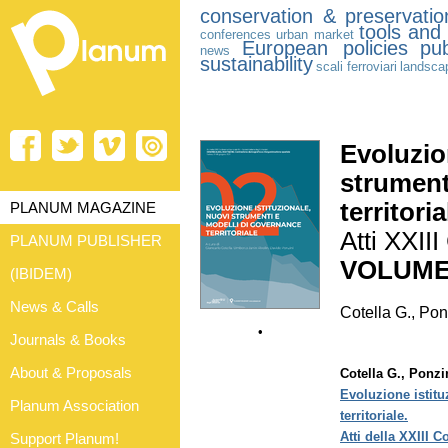
conservation & preservatio
tools and
conferences
urban market
European policies
pub
news
sustainability
scali ferroviari
landsca
Evoluzio
strument
territoria
PLANUM MAGAZINE
Atti XXII
PLANUM PUBLISHER
VOLUME
(IBIDEM)
News & Calls
Cotella G., Pon
•
Journals & Books
About & Proposals
Cotella G., Ponzin
Evoluzione istitu
Planum Association
territoriale.
Atti della XXIII 
Support Planum!