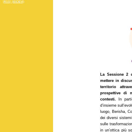
[RSS] (IBIDEM)
La Sessione 2 d
mettere in discu
territorio attr
prospettive di 
contesti.
In parti
d’insieme sull’evol
luogo, Berisha, Cot
dei diversi sistemi
sulle trasformazioni
in un’ottica più 