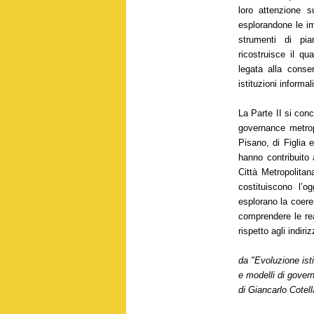
loro attenzione s
esplorandone le im
strumenti di pian
ricostruisce il qu
legata alla conse
istituzioni informali
La Parte II si conc
governance metropo
Pisano, di Figlia 
hanno contribuito a
Città Metropolita
costituiscono l’o
esplorano la coeren
comprendere le real
rispetto agli indiri
da "Evoluzione ist
e modelli di govern
di Giancarlo Cotel