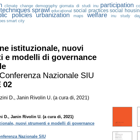
n
participation
climate change
demography
giornata di studi inu
co
 techniques
sprawl
social practices
social housi
educational
lic policies
urbanization
welfare
maps
inu study da
pes
smart city
ne istituzionale, nuovi
i e modelli di governance
le
I Conferenza Nazionale SIU
 02
zini D., Janin Rivolin U. (a cura di, 2021)
i D., Janin Rivolin U. (a cura di, 2021)
zionale, nuovi strumenti e modelli di governance
Conferenza Nazionale SIU