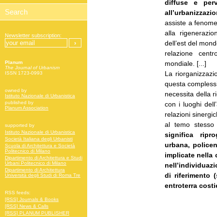
diffuse e per
all’urbanizzazio
assiste a fenomen
alla rigenerazi
Newsletter subscription:
dell’est del mondo
relazione centro
mondiale. [...]
Planum
The Journal of Urbanism
La riorganizzazi
ISSN 1723-0993
questa complessi
owned by
necessita della ri
Istituto Nazionale di Urbanistica
published by
con i luoghi dell
Planum Association
relazioni sinergic
al temo stesso l
supported by
Istituto Nazionale di Urbanistica
significa rip
Società Italiana degli Urbanisti
urbana, policen
Scuola di Architettura e Società
Politecnico di Milano
implicate nella 
Dipartimento di Architettura e Studi
Urbani Politecnico di Milano
nell’individuazi
Dipartimento di Architettura
di riferimento 
Università degli Studi di Roma Tre
entroterra costie
RSS feeds:
[RSS] Journals & Books
[RSS] News & Calls
[RSS] PLANUM PUBLISHER