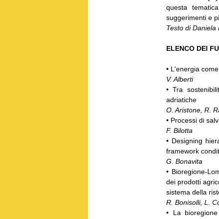
questa tematica
suggerimenti e pi
Testo di Daniela 
ELENCO DEI F
•
L'energia come 
V. Alberti
•
Tra sostenibil
adriatiche
O. Aristone, R. 
•
Processi di salv
F. Bilotta
•
Designing hier
framework condit
G. Bonavita
•
Bioregione-Lom
dei prodotti agrico
sistema della rist
R. Bonisolli, L. C
•
La bioregione