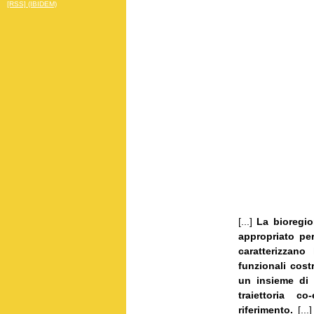
[RSS] (IBIDEM)
[...]
La bioregio
appropriato per
caratterizzan
funzionali cost
un insieme di 
traiettoria c
riferimento.
[...