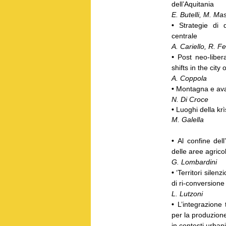
dell’Aquitania
E. Butelli, M. Ma
•
Strategie di 
centrale
A. Cariello, R. Fe
•
Post neo-liber
shifts in the city
A. Coppola
•
Montagna e av
N. Di Croce
•
Luoghi della krì
M. Galella
•
Al confine dell
delle aree agrico
G. Lombardini
•
‘Territori silen
di ri-conversione p
L. Lutzoni
•
L’integrazione
per la produzion
in contesti urbani