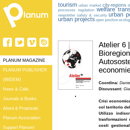
tourism
city-regions
urban market
d
welfare
tran
processes
regulation
urban po
newsletter
safety & security
urban projects
open position
ecolog
Atelier 6 |
Bioregion
Autososte
PLANUM MAGAZINE
economie 
PLANUM PUBLISHER
(IBIDEM)
Coordina:
Danie
News & Calls
Discussant:
Gia
•
Journals & Books
Crisi economica
col territorio del
About & Proposals
Utilizzo indis
Planum Association
trasformazioni
costi gestional
Support Planum!