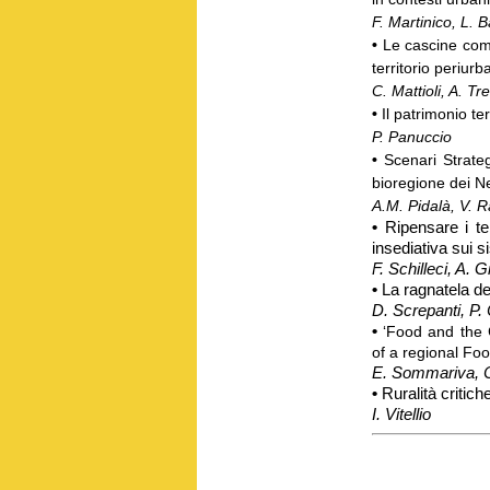
F. Martinico, L. 
•
Le cascine come 
territorio periur
C. Mattioli, A. Tre
•
Il patrimonio ter
P. Panuccio
•
Scenari Strategi
bioregione dei N
A.M. Pidalà, V. R
•
Ripensare i ter
insediativa sui s
F. Schilleci, A. 
•
La ragnatela de
D. Screpanti, P. 
•
‘Food and the 
of a regional Fo
E. Sommariva, 
•
Ruralità critich
I. Vitellio