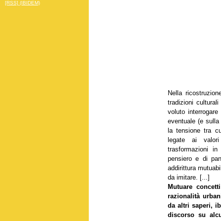
[RSS] (IBIDEM)
Nella ricostruzio
tradizioni cultura
voluto interrogare 
eventuale (e sulla 
la tensione tra cu
legate ai valori 
trasformazioni in
pensiero e di pan
addirittura mutuab
da imitare. [...]
Mutuare concetti 
razionalità urban
da altri saperi, 
discorso su alc