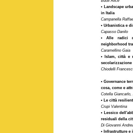
Buoli Alice
• Landscape urba
in Italia
Campanella Raffae
• Urbanistica e d
Capasso Danilo
• Alle radici d
neighborhood tra S
Caramellino Gaia
• Islam, città e 
secolarizzazione r
Chiodelli Francesc
• Governance terri
cosa, come e attr
Cotella Giancarlo,
• Le città resilie
Crupi Valentina
• Lessico dell'ab
residuali della c
Di Giovanni Andre
• Infrastrutture 