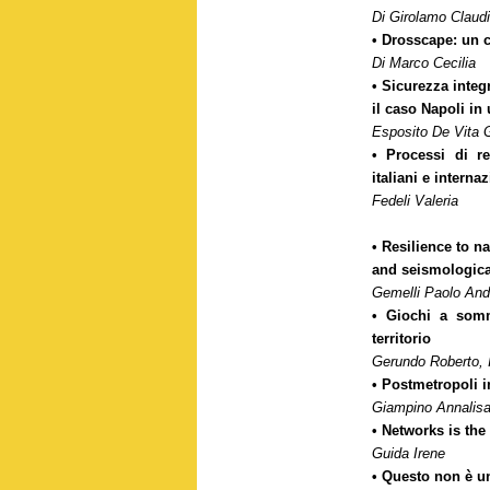
Di Girolamo Claud
• Drosscape: un c
Di Marco Cecilia
• Sicurezza integ
il caso Napoli in
Esposito De Vita G
• Processi di re
italiani e interna
Fedeli Valeria
• Resilience to n
and seismologica
Gemelli Paolo And
• Giochi a somm
territorio
Gerundo Roberto, 
• Postmetropoli i
Giampino Annalisa
• Networks is the
Guida Irene
• Questo non è u