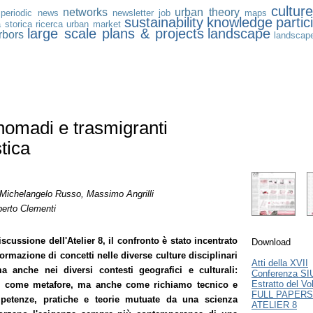
cultur
networks
urban theory
periodic news
newsletter
job
maps
sustainability
knowledge
partic
à storica
ricerca
urban market
large scale plans & projects
landscape
rbors
landscap
nomadi e trasmigranti
tica
Michelangelo
Russo,
Massimo
Angrilli
berto Clementi
scussione dell'Atelier 8, il confronto è stato incentrato
Download
formazione di concetti nelle diverse culture disciplinari
Atti della XVII
ma anche nei diversi contesti geografici e culturali:
Conferenza SI
Estratto del V
ati come metafore, ma anche come richiamo tecnico e
FULL PAPERS
petenze, pratiche e teorie mutuate da una scienza
ATELIER 8