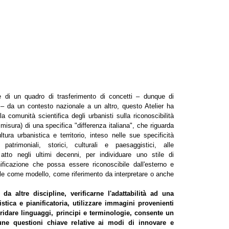
ne di un quadro di trasferimento di concetti – dunque di
li – da un contesto nazionale a un altro, questo Atelier ha
la comunità scientifica degli urbanisti sulla riconoscibilità
misura) di una specifica "differenza italiana", che riguarda
ltura urbanistica e territorio, inteso nelle sue specificità
patrimoniali, storici, culturali e paesaggistici, alle
 atto negli ultimi decenni, per individuare uno stile di
ificazione che possa essere riconoscibile dall'esterno e
ile come modello, come riferimento da interpretare o anche
da altre discipline, verificarne l'adattabilità ad una
istica e pianificatoria, utilizzare immagini provenienti
ibridare linguaggi, principi e terminologie, consente un
une questioni chiave relative ai modi di innovare e