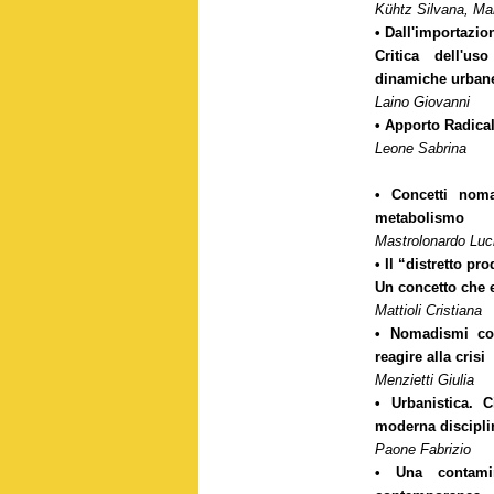
Kühtz Silvana, M
• Dall'importazio
Critica dell'uso
dinamiche urbane 
Laino Giovanni
• Apporto Radical
Leone Sabrina
• Concetti noma
metabolismo
Mastrolonardo Luc
• Il “distretto p
Un concetto che e
Mattioli Cristiana
• Nomadismi con
reagire alla crisi
Menzietti Giulia
• Urbanistica. C
moderna disciplin
Paone Fabrizio
• Una contami