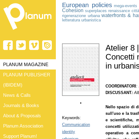
European policies
mega-events
Cohesion
superplaces
renaissance
citt
waterfronts & ha
rigenerazione urbana
letteratura urbanistica
Atelier 8 |
Concetti 
in urbanis
PLANUM MAGAZINE
PLANUM PUBLISHER
(IBIDEM)
COORDINATORI
:
DISCUSSANT
:
Al
News & Calls
•
Journals & Books
Nello spazio di di
sull'uso e la tras
About & Proposals
Keywords:
e scientifiche, 
Communication
Planum Association
concetti utilizz
identity
operativo a com
Support Planum!
urbanism