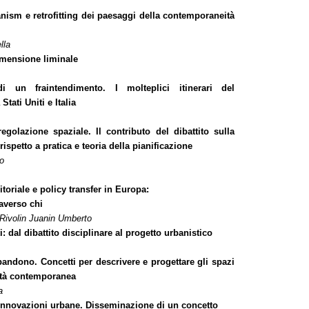
nism e retrofitting dei paesaggi della contemporaneità
lla
imensione liminale
i un fraintendimento. I molteplici itinerari del
tati Uniti e Italia
regolazione spaziale. Il contributo del dibattito sulla
ispetto a pratica e teoria della pianificazione
o
toriale e policy transfer in Europa:
averso chi
 Rivolin Juanin Umberto
nti: dal dibattito disciplinare al progetto urbanistico
bandono. Concetti per descrivere e progettare gli spazi
ittà contemporanea
a
e innovazioni urbane. Disseminazione di un concetto