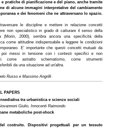
 e pratiche di pianificazione e del piano, anche tramite
one di alcune immagini interpretative del cambiamento
mporanea e dei fenomeni che ne attraversano lo spazio.
traversare le discipline e mettere in relazione concetti
re non specialistico in grado di catturare il senso della
ità (Morin, 2000), sembra ancora una specificità della
tica come attitudine indispensabile a leggere le condizioni
ntemporaneo. E' importante che questi concetti mutuati da
o poi messi in tensione con i contesti specifici e non
ati come astratto schematismo, come strumenti
sferibili da una situazione ad un'altra.
gelo Russo e Massimo Angrilli
LL PAPERS
nsediativa tra urbanistica e scienze sociali
Giovannoni Giulio, Innocenti Raimondo
bane metaboliche post-shock
 del costruito. Dispositivi progettuali per un tessuto