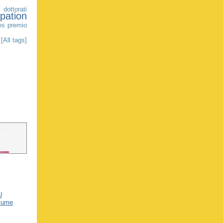
e
dottorati
ipation
es
premio
[All tags]
U
olume