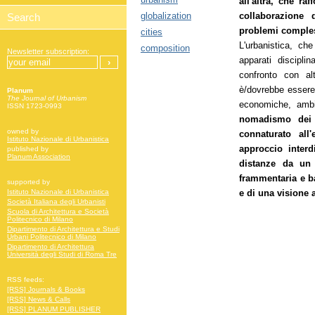
all'altra, che r
globalization
collaborazione 
problemi comples
cities
L'urbanistica, ch
composition
Newsletter subscription:
apparati discipli
confronto con al
è/dovrebbe essere 
Planum
The Journal of Urbanism
economiche, ambi
ISSN 1723-0993
nomadismo dei c
owned by
connaturato al
Istituto Nazionale di Urbanistica
approccio interd
published by
Planum Association
distanze da un 
frammentaria e b
supported by
e di una visione 
Istituto Nazionale di Urbanistica
Società Italiana degli Urbanisti
Scuola di Architettura e Società
Politecnico di Milano
Dipartimento di Architettura e Studi
Urbani Politecnico di Milano
Dipartimento di Architettura
Università degli Studi di Roma Tre
RSS feeds:
[RSS] Journals & Books
[RSS] News & Calls
[RSS] PLANUM PUBLISHER