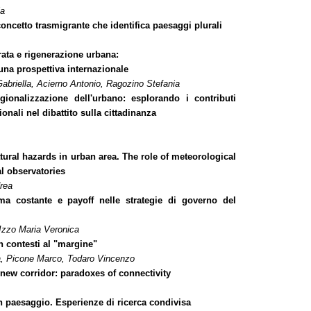
ia
oncetto trasmigrante che identifica paesaggi plurali
rata e rigenerazione urbana:
 una prospettiva internazionale
abriella, Acierno Antonio, Ragozino Stefania
gionalizzazione dell'urbano: esplorando i contributi
zionali nel dibattito sulla cittadinanza
atural hazards in urban area. The role of meteorological
l observatories
rea
a costante e payoff nelle strategie di governo del
Izzo Maria Veronica
n contesti al "margine"
, Picone Marco, Todaro Vincenzo
 new corridor: paradoxes of connectivity
n paesaggio. Esperienze di ricerca condivisa