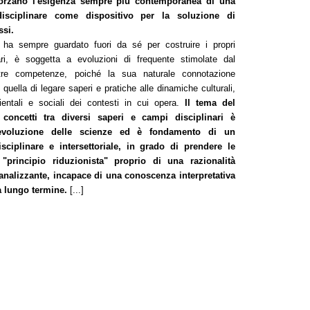
afforzano l'esigenza sempre più contemporanea di una
disciplinare come dispositivo per la soluzione di
si.
e ha sempre guardato fuori da sé per costruire i propri
nari, è soggetta a evoluzioni di frequente stimolate dal
tre competenze, poiché la sua naturale connotazione
quella di legare saperi e pratiche alle dinamiche culturali,
entali e sociali dei contesti in cui opera.
Il tema del
oncetti tra diversi saperi e campi disciplinari è
l'evoluzione delle scienze ed è fondamento di un
isciplinare e intersettoriale, in grado di prendere le
"principio riduzionista" proprio di una razionalità
analizzante, incapace di una conoscenza interpretativa
a lungo termine.
[...]