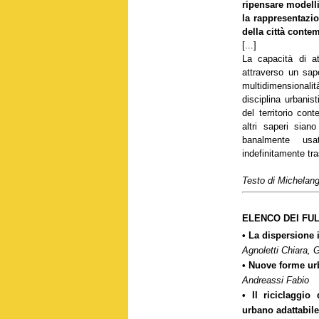
ripensare modelli
la rappresentazi
della città conte
[...]
La capacità di at
attraverso un sape
multidimensional
disciplina urbanis
del territorio co
altri saperi sian
banalmente us
indefinitamente tra
Testo di Michelan
ELENCO DEI FU
• La dispersione i
Agnoletti Chiara, 
• Nuove forme ur
Andreassi Fabio
• Il riciclaggio
urbano adattabile