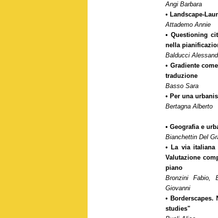
Angi Barbara
• Landscape-Laund
Attademo Annie
• Questioning ci
nella pianificazio
Balducci Alessand
• Gradiente come 
traduzione
Basso Sara
• Per una urbanis
Bertagna Alberto
• Geografia e urb
Bianchettin Del G
• La via italiana
Valutazione compa
piano
Bronzini Fabio, 
Giovanni
• Borderscapes. 
studies"