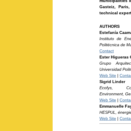
municipalities 
Gasteiz, Pari
technical exper
AUTHORS
Estefanía Caam
Instituto de En
Politécnica de M
Contact
Ester Higueras 
Grupo Arquite
Universidad Poli
Web Site
|
Conta
Sigrid Linder
Ecofys,
C
Environment,
Ge
Web Site
|
Conta
Emmanuelle Fa
HESPUL,
énergi
Web Site
|
Conta