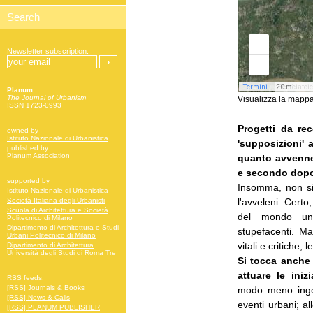
Newsletter subscription:
Planum
The Journal of Urbanism
Visualizza la mappa
ISSN 1723-0993
Progetti da re
owned by
Istituto Nazionale di Urbanistica
'supposizioni'
published by
Planum Association
quanto avvenne 
e secondo dopo
supported by
Insomma, non si
Istituto Nazionale di Urbanistica
l'avveleni. Certo,
Società Italiana degli Urbanisti
Scuola di Architettura e Società
del mondo una
Politecnico di Milano
Dipartimento di Architettura e Studi
stupefacenti. Ma
Urbani Politecnico di Milano
vitali e critiche, 
Dipartimento di Architettura
Università degli Studi di Roma Tre
Si tocca anche
attuare le iniz
RSS feeds:
[RSS] Journals & Books
modo meno ingen
[RSS] News & Calls
eventi urbani; all
[RSS] PLANUM PUBLISHER