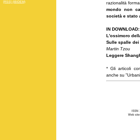
[RSS] (IBIDEM)
razionalità forma
mondo non cam
società e stato
IN DOWNLOAD:
L'ossimoro della
Sulle spalle dei
Martin Tzou
Leggere Shang
* Gli articoli c
anche su "Urbani
ISSN 1
Web site