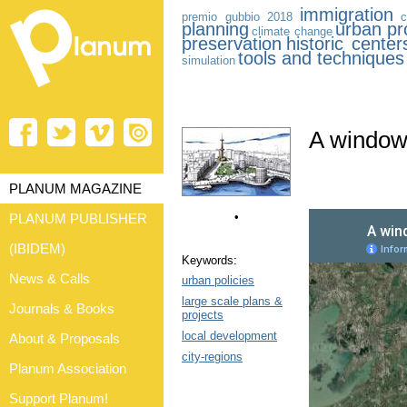
immigration
premio gubbio 2018
c
planning
urban pr
climate change
preservation
historic center
tools and techniques
simulation
A window
PLANUM MAGAZINE
•
PLANUM PUBLISHER
(IBIDEM)
Keywords:
News & Calls
urban policies
large scale plans &
Journals & Books
projects
local development
About & Proposals
city-regions
Planum Association
Support Planum!