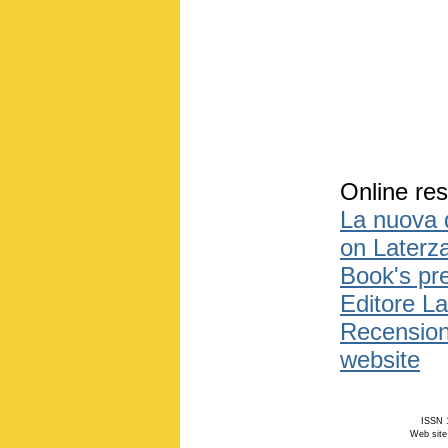
Online res
La nuova q
on Laterz
Book's pr
Editore La
Recension
website
ISSN 1
Web site