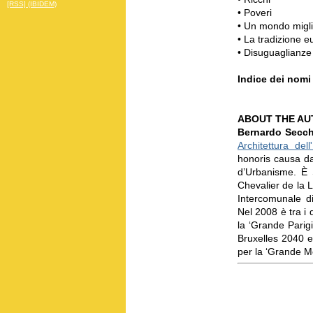
[RSS] (IBIDEM)
•
Poveri
•
Un mondo miglio
•
La tradizione 
•
Disuguaglianze 
Indice dei nomi
ABOUT THE AU
Bernardo Secch
Architettura del
honoris causa dal
d’Urbanisme. È 
Chevalier de la L
Intercomunale di
Nel 2008 è tra i d
la ‘Grande Parigi’
Bruxelles 2040 e 
per la ‘Grande Mo