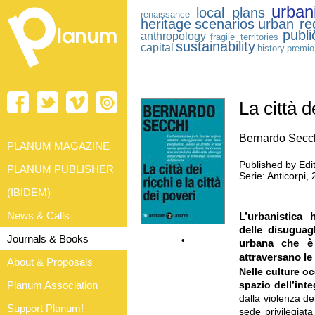
urban
local plans
renaissance
heritage
scenarios
urban re
publi
anthropology
fragile territories
sustainability
capital
history
premio
La città d
Bernardo Secc
PLANUM MAGAZINE
Published by Edi
PLANUM PUBLISHER
Serie: Anticorpi
(IBIDEM)
News & Calls
L’urbanistica 
delle disuguag
Journals & Books
•
urbana che è 
attraversano le
About & Proposals
Nelle culture o
Planum Association
spazio dell’int
dalla violenza de
Support Planum!
sede privilegiata