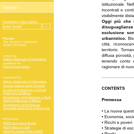
istituzionale. Ne
incontrati e con
visibilmente dista
Oggi più che i
Newsletter subscription:
disuguaglianze 
esclusione son
urbanistico.
Biso
Planum
The Journal of Urbanism
città, riconosc
ISSN 1723-0993
territorio. Torn
diffusa porosità,
owned by
Istituto Nazionale di Urbanistica
tenendo conto d
published by
ragionare di nuov
Planum Association
supported by
Istituto Nazionale di Urbanistica
Società Italiana degli Urbanisti
CONTENTS
Scuola di Architettura e Società
Politecnico di Milano
Dipartimento di Architettura e Studi
Premessa
Urbani Politecnico di Milano
Dipartimento di Architettura
Università degli Studi di Roma Tre
•
La nuova quest
•
Economia, societ
RSS feeds:
•
Ricchi e poveri
[RSS] Journals & Books
•
Strategie di es
[RSS] News & Calls
[RSS] PLANUM PUBLISHER
•
Ricchi