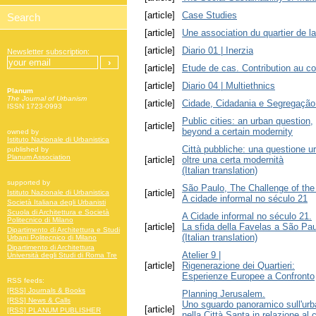
[article]
Case Studies
[article]
Une association du quartier de 
[article]
Diario 01 | Inerzia
Newsletter subscription:
[article]
Etude de cas. Contribution au co
[article]
Diario 04 | Multiethnics
Planum
The Journal of Urbanism
[article]
Cidade, Cidadania e Segregação
ISSN 1723-0993
Public cities: an urban question,
[article]
beyond a certain modernity
owned by
Istituto Nazionale di Urbanistica
Città pubbliche: una questione u
published by
Planum Association
[article]
oltre una certa modernità
(Italian translation)
supported by
São Paulo, The Challenge of the
[article]
Istituto Nazionale di Urbanistica
A cidade informal no século 21
Società Italiana degli Urbanisti
Scuola di Architettura e Società
A Cidade informal no século 21.
Politecnico di Milano
[article]
La sfida della Favelas a São Pa
Dipartimento di Architettura e Studi
(Italian translation)
Urbani Politecnico di Milano
Dipartimento di Architettura
Atelier 9 |
Università degli Studi di Roma Tre
[article]
Rigenerazione dei Quartieri:
Esperienze Europee a Confronto
RSS feeds:
[RSS] Journals & Books
Planning Jerusalem.
[RSS] News & Calls
Uno sguardo panoramico sull'urb
[article]
[RSS] PLANUM PUBLISHER
nella Città Santa in relazione al c