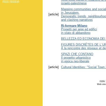
[RSS] (IBIDEM)
israelo-palestinese
Mapping communities and social
in Jerusalem.
[article]
Demografic trends, neighbourhood
and clashing narratives
Ri-formare Milano
Progetti per aree ed edifici
in stato di abbandono
BELLEZZA ED ECONOMIA DEI
FIGURES DISCRÉTES DE L´U
Á la rencontre des réseaux et des
SPAZI CHE CONTANO
Il progetto urbanistico
in epoca neo-liberale
[article]
Cultural Identities: "Social Tow
ISSN 1
Web site