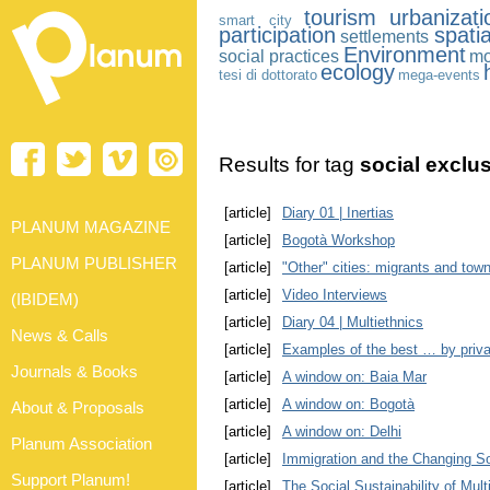
tourism
urbanizati
smart city
participation
spati
settlements
Environment
social practices
mo
ecology
tesi di dottorato
mega-events
Results for tag
social exclus
[article]
Diary 01 | Inertias
PLANUM MAGAZINE
[article]
Bogotà Workshop
PLANUM PUBLISHER
[article]
"Other" cities: migrants and tow
[article]
Video Interviews
(IBIDEM)
[article]
Diary 04 | Multiethnics
News & Calls
[article]
Examples of the best … by priv
Journals & Books
[article]
A window on: Baia Mar
[article]
A window on: Bogotà
About & Proposals
[article]
A window on: Delhi
Planum Association
[article]
Immigration and the Changing So
Support Planum!
[article]
The Social Sustainability of Multi