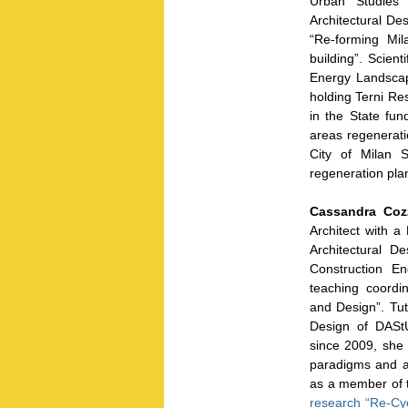
Urban Studies 
Architectural De
“Re-forming Mi
building”. Scient
Energy Landsca
holding Terni Re
in the State fu
areas regenerati
City of Milan S
regeneration pla
Cassandra Coz
Architect with a
Architectural D
Construction En
teaching coordi
and Design”. Tu
Design of DASt
since 2009, she
paradigms and 
as a member of t
research “Re-Cyc