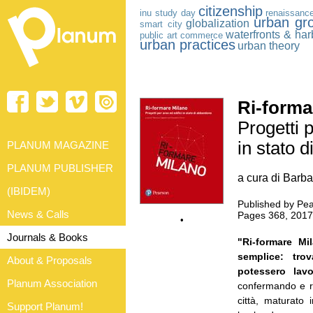
citizenship
inu study day
renaissanc
urban gr
globalization
smart city
waterfronts & har
public art
commerce
urban practices
urban theory
Ri-forma
Progetti p
in stato 
PLANUM MAGAZINE
PLANUM PUBLISHER
a cura di Barb
(IBIDEM)
Published by Pear
News & Calls
Pages 368, 201
•
Journals & Books
"Ri-formare Mi
semplice: tro
About & Proposals
potessero lav
Planum Association
confermando e ra
città, maturato 
Support Planum!