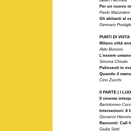
Per un nuovo i
Paolo Mazzoleni
Gli abitanti al c
Gennaro Postigl
PUNTI DI VISTA
Milano città ans
Aldo Bonomi
L’essere umano 
Simona Chiodo
Palinsesti in ev
Quando il manuf
Cino Zucchi
II PARTE | I 
Il cinema interp
Bartolomeo Corsi
Intersezioni: 6 f
Giovanni Hännin
Racconti: Call f
Giulia Setti