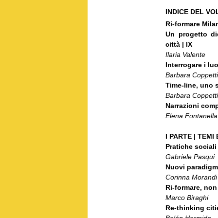
INDICE DEL V
Ri-formare Mila
Un progetto did
città | IX
Ilaria Valente
Interrogare i lu
Barbara Coppetti
Time-line, uno 
Barbara Coppetti
Narrazioni compl
Elena Fontanella
I PARTE | TEMI
Pratiche sociali
Gabriele Pasqui
Nuovi paradigmi 
Corinna Morandi
Ri-formare, non r
Marco Biraghi
Re-thinking citi
Belén Hermida