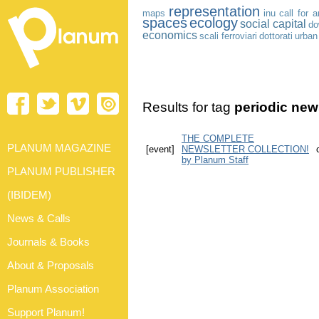
representation
maps
inu
call for a
spaces
ecology
social capital
do
economics
scali ferroviari
dottorati
urban
Results for tag
periodic ne
THE COMPLETE
PLANUM MAGAZINE
[event]
NEWSLETTER COLLECTION!
by Planum Staff
PLANUM PUBLISHER
(IBIDEM)
News & Calls
Journals & Books
About & Proposals
Planum Association
Support Planum!