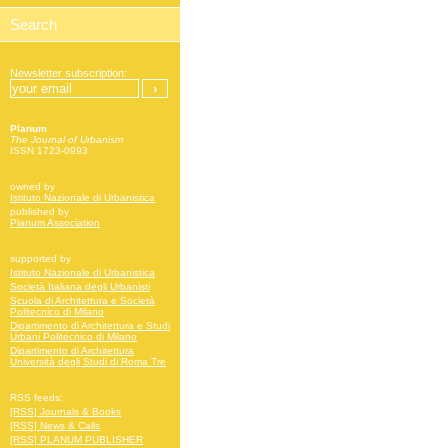
Newsletter subscription:
Planum
The Journal of Urbanism
ISSN 1723-0993
owned by
Istituto Nazionale di Urbanistica
published by
Planum Association
supported by
Istituto Nazionale di Urbanistica
Società Italiana degli Urbanisti
Scuola di Architettura e Società
Politecnico di Milano
Dipartimento di Architettura e Studi
Urbani Politecnico di Milano
Dipartimento di Architettura
Università degli Studi di Roma Tre
RSS feeds:
[RSS] Journals & Books
[RSS] News & Calls
[RSS] PLANUM PUBLISHER