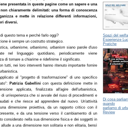
viene presentata in queste pagine come un sapere e una
i, non chiaramente delimitati: una forma di conoscenza
anizza e mette in relazione differenti informazioni,
ri diversi.
Spazi del welfa
di questo tema e perché farlo oggi?
Esperienze Lu
zione è sempre un costrutto strategico.
Pratiche
stica,
urbanisme, urbanismo, urbanism
siano parole d'uso
ate nel linguaggio quotidiano, periodicamente viene
a di tornare a chiarirne e ridefinirne il significato.
on tutti, nei loro interventi hanno ritenuto importante fornire
urbanistica.
pplicato al "progetto di trasformazione" di uno specifico
ato":
Patrizia Gabellini
con questa definizione mette in
sione applicata, finalizzata all'agire dell'urbanistica,
ce di un'esperienza che si avvale del riuso di procedimenti e
Di cosa parlia
laudati e che riesce ad apprendere dal nuovo. Un'attività
quando
 una dimensione proiettiva, da un rapporto critico con il
parliamo di urb
Review
presente, e da una tensione verso il cambiamento di un
ato considerato nella sua dimensione fisica e dei soggetti in
 allude a una dimensione non solitaria e non elitaria, bensì