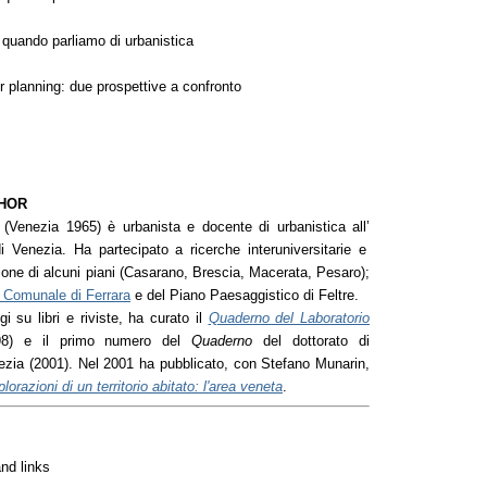
 quando parliamo di urbanistica
r planning: due prospettive a confronto
THOR
 (Venezia 1965) è urbanista e docente di urbanistica all’
 Venezia. Ha partecipato a ricerche interuniversitarie e
zione di alcuni piani (Casarano, Brescia, Macerata, Pesaro);
e Comunale di Ferrara
e del Piano Paesaggistico di Feltre.
i su libri e riviste, ha curato il
Quaderno del Laboratorio
8) e il primo numero del
Quaderno
del dottorato di
ezia (2001). Nel 2001 ha pubblicato, con Stefano Munarin,
lorazioni di un territorio abitato: l'area veneta
.
nd links