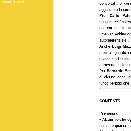
[RSS] (IBIDEM)
concertata e con
agganciare la dime
Pier Carlo Pal
suggerisce l'ipotes
da una estension
urbanisti evitino o
autoreferenziale".
Anche
Luigi Maz
proprio sguardo su
dividere, differenz
attraverso il disegn
Per
Bernardo Sec
di alcune cose: el
lungo periodo che 
CONTENTS
Premessa
• Alcuni perché og
parliamo quando pa