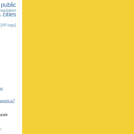
public
regulation
cities
s
[All tags]
mo
anistica?
nzoni
s: