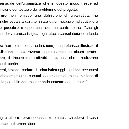
sensuale dell'urbanistica che in questo modo riesce ad
nsione contestuale dei problemi e del progetto.
ermo
non fornisce una definizione di urbanistica, ma
i che essa sia caratterizzata da un nocciolo indiscutibile e
e possibile e opportuna, con un punto fermo: "che gli
gni deriva eroico-tragica, ogni utopia consolatoria e in fondo
za
non fornisce una definizione, ma preferisce illustrare il
ll'urbanistica attraverso la precisazione di alcuni termini:
iare, distribuire come attività istituzionali che si realizzano
o di confini.
chi
, invece, parlare di urbanistica oggi significa occuparsi
aborare progetti puntuali da inserire entro una visione di
sia possibile controllare continuamente con scenari.”
gi è utile (e forse necessario) tornare a chiedersi di cosa
rliamo di urbanistica