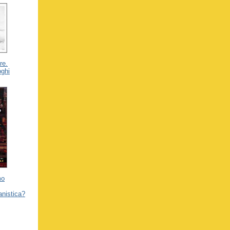
re.
oghi
mo
anistica?