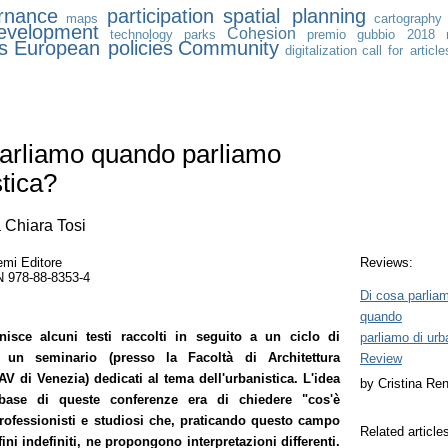
rnance
participation
spatial planning
maps
cartography
development
Cohesion
technology
parks
premio gubbio 2018
s
European policies
Community
digitalization
call for article
parliamo quando parliamo
stica?
 Chiara Tosi
emi Editore
Reviews:
N 978-88-8353-4
Di cosa parlia
quando
nisce alcuni testi raccolti in seguito a un ciclo di
parliamo di urb
 un seminario (presso la Facoltà di Architettura
Review
UAV di Venezia) dedicati al tema dell'urbanistica. L'idea
by Cristina Re
base di queste conferenze era di chiedere "cos'è
professionisti e studiosi che, praticando questo campo
Related article
ini indefiniti, ne propongono interpretazioni differenti.