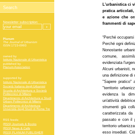
L'urbanistica ci 
pratica articolat
e azione che org
Newsletter subscription:
frammenti di sape
“Perché occuparsi 
Planum
The Journal of Urbanism
Perché ogni defini
ISSN 1723-0993
Nonostante urbani
comune, assimil
owned by
Istituto Nazionale di Urbanistica
evidenziata l'urgenz
published by
Planum Association
Alcuni urbanisti, n
una definizione di 
supported by
"Sapere pratico" a
Istituto Nazionale di Urbanistica
Società Italiana degli Urbanisti
"territorio urbanizz
Scuola di Architettura e Società
evidenza la dimen
Politecnico di Milano
Dipartimento di Architettura e Studi
un'attività debitri
Urbani Politecnico di Milano
Dipartimento di Architettura
strumenti già col
Università degli Studi di Roma Tre
caratterizzata da
passato e con il 
RSS feeds:
[RSS] Journals & Books
territorio urbanizz
[RSS] News & Calls
esso insediati. Ciò
[RSS] PLANUM PUBLISHER