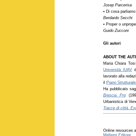
Josep Parcerisa
• Di cosa parliamo
Berdardo Secchi
• Proper o unprope
Guido Zucconi
Gli autori
ABOUT THE AU
Maria Chiara Tosi
Università IUAV
di
lavorato alla reda
il
Piano Struttural
Ha pubblicato sagg
Brescia Prg
(199
Urbanistica di Ven
Tracce di città. Esp
Online resources a
Meltemi Editore