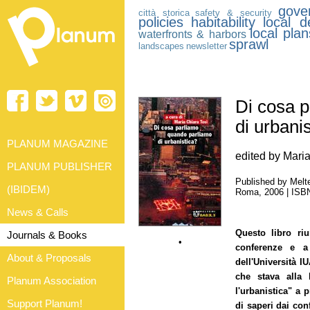
gove
città storica
safety & security
policies
habitability
local 
local plan
waterfronts & harbors
sprawl
landscapes
newsletter
Di cosa 
di urbani
PLANUM MAGAZINE
edited by Maria
PLANUM PUBLISHER
Published by Melt
(IBIDEM)
Roma, 2006 | ISB
News & Calls
Questo libro riu
Journals & Books
•
conferenze e a
About & Proposals
dell'Università I
che stava alla 
Planum Association
l'urbanistica" a 
Support Planum!
di saperi dai conf