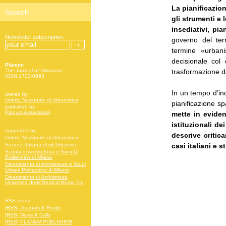
La pianificazio
gli strumenti e 
insediativi, pi
Newsletter subscription:
governo del ter
termine «urbani
decisionale col 
Planum
trasformazione de
The Journal of Urbanism
ISSN 1723-0993
In un tempo d’ince
owned by
Istituto Nazionale di Urbanistica
pianificazione s
published by
Planum Association
mette in eviden
istituzionali de
supported by
descrive critic
Istituto Nazionale di Urbanistica
casi italiani e s
Società Italiana degli Urbanisti
Scuola di Architettura e Società
Politecnico di Milano
Dipartimento di Architettura e Studi
Urbani Politecnico di Milano
Dipartimento di Architettura
Università degli Studi di Roma Tre
RSS feeds:
[RSS] Journals & Books
[RSS] News & Calls
[RSS] PLANUM PUBLISHER