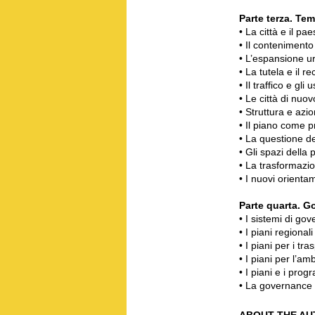
Parte terza. Tem
• La città e il pa
• Il contenimento
• L’espansione ur
• La tutela e il re
• Il traffico e gli 
• Le città di nuo
• Struttura e azi
• Il piano come p
• La questione del
• Gli spazi dell
• La trasformazio
• I nuovi orienta
Parte quarta. Go
• I sistemi di gov
• I piani regional
• I piani per i tras
• I piani per l’am
• I piani e i prog
• La governance e
ABOUT THE AU