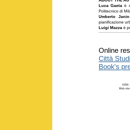
Luca Gaeta
è ri
Politecnico di Mi
Umberto Janin
pianificazione urb
Luigi Mazza
è pr
Online res
Città Stud
Book's pre
ISSN 1
Web site