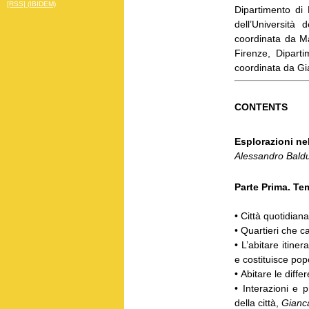
[RSS] (IBIDEM)
Dipartimento di P
dell’Università
coordinata da Ma
Firenze, Diparti
coordinata da Gi
CONTENTS
Esplorazioni ne
Alessandro Baldu
Parte Prima. Te
• Città quotidian
• Quartieri che 
• L’abitare itiner
e costituisce popo
• Abitare le diffe
• Interazioni e 
della città,
Gianc