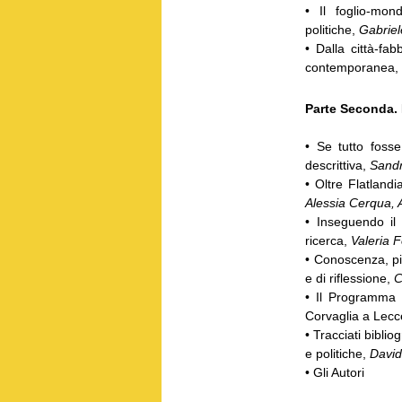
• Il foglio-mon
politiche,
Gabriel
• Dalla città-fabb
contemporanea, ri
Parte Seconda. 
• Se tutto fosse 
descrittiva,
Sandr
• Oltre Flatland
Alessia Cerqua, A
• Inseguendo il 
ricerca,
Valeria F
• Conoscenza, pia
e di riflessione,
C
• Il Programma 
Corvaglia a Lecce
• Tracciati bibliog
e politiche,
David
• Gli Autori