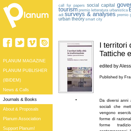
gove
social capital
call for papers
tourism
premio letteratura urbanistica
surveys & analyses
adi
premio 
urban theory
smart city
I territor
Tattiche e
PLANUM MAGAZINE
edited by Aless
PLANUM PUBLISHER
Published by Fra
(IBIDEM)
News & Calls
Journals & Books
•
Da diversi anni 
sociali che met
About & Proposals
vengono esercit
Planum Association
forme di razionali
forme tradizi
Support Planum!