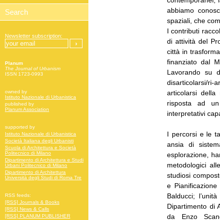
contemporanei, las
abbiamo conosciu
spaziali, che come
I contributi racco
Newsletter subscription:
di attività del P
città in trasform
finanziato dal M
Planum
The Journal of Urbanism
Lavorando su du
ISSN 1723-0993
disarticolarsi/ri-
articolarsi dell
owned by
Istituto Nazionale di Urbanistica
risposta ad un
published by
Planum Association
interpretativi cap
supported by
I percorsi e le t
Istituto Nazionale di Urbanistica
Società Italiana degli Urbanisti
ansia di sistem
Scuola di Architettura e Società
Politecnico di Milano
esplorazione, han
Dipartimento di Architettura e Studi
metodologici all
Urbani Politecnico di Milano
Dipartimento di Architettura
studiosi composto
Università degli Studi di Roma Tre
e Pianificazione
Balducci; l’unit
RSS feeds:
[RSS] Journals & Books
Dipartimento di A
[RSS] News & Calls
da Enzo Scandu
[RSS] PLANUM PUBLISHER