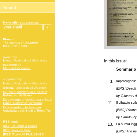
Newsletter subscription:
Planum
The Journal of Urbanism
ISSN 1723-0993
owned by
In this issue:
Istituto Nazionale di Urbanistica
published by
Planum Association
Sommario
supported by
3.
Improrogabil
Istituto Nazionale di Urbanistica
Società Italiana degli Urbanisti
[ENG] Deadli
Scuola di Architettura e Società
Politecnico di Milano
by
Giovanni 
Dipartimento di Architettura e Studi
11.
Il dibattito su
Urbani Politecnico di Milano
Dipartimento di Architettura
[ENG] Discus
Università degli Studi di Roma Tre
by
Camillo Ri
RSS feeds:
13.
La nuova legge
[RSS] Journals & Books
[RSS] News & Calls
[ENG] The new
[RSS] PLANUM PUBLISHER