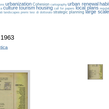
urbanization
urban renewal
habit
Cohesion
ions
cartography
culture
tourism
housing
local plans
ca
call for papers
regula
large scal
strategic planning
ati
landscapes
premi tesi di dottorato
 1963
tica