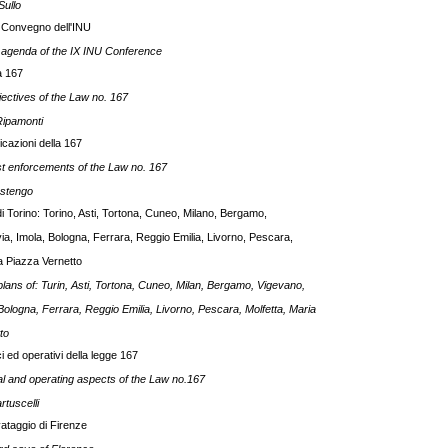
Sullo
 Convegno dell'INU
agenda of the IX INU Conference
la 167
ectives of the Law no. 167
Ripamonti
cazioni della 167
st enforcements of the Law no. 167
Astengo
di Torino: Torino, Asti, Tortona, Cuneo, Milano, Bergamo,
ia, Imola, Bologna, Ferrara, Reggio Emilia, Livorno, Pescara,
a Piazza Vernetto
lans of: Turin, Asti, Tortona, Cuneo, Milan, Bergamo, Vigevano,
Bologna, Ferrara, Reggio Emilia, Livorno, Pescara, Molfetta, Maria
to
ci ed operativi della legge 167
al and operating aspects of the Law no.167
rtuscelli
lvataggio di Firenze