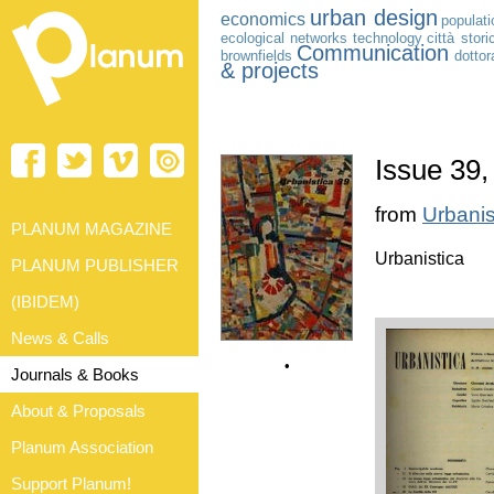
urban design
economics
populat
ecological networks
technology
città stori
Communication
brownfields
dottor
& projects
Issue 39,
from
Urbanis
PLANUM MAGAZINE
Urbanistica
PLANUM PUBLISHER
(IBIDEM)
News & Calls
•
Journals & Books
About & Proposals
Planum Association
Support Planum!