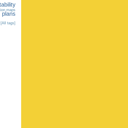
ability
tion
maps
e plans
[All tags]