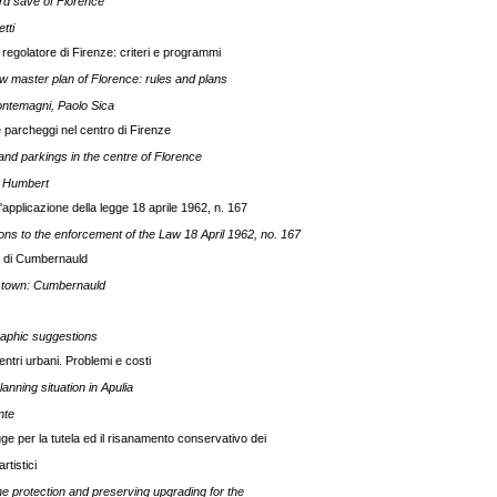
d save of Florence
tti
 regolatore di Firenze: criteri e programmi
 master plan of Florence: rules and plans
ntemagni, Paolo Sica
 parcheggi nel centro di Firenze
and parkings in the centre of Florence
. Humbert
 l'applicazione della legge 18 aprile 1962, n. 167
ons to the enforcement of the Law 18 April 1962, no. 167
à di Cumbernauld
 town: Cumbernauld
raphic suggestions
 centri urbani. Problemi e costi
nning situation in Apulia
nte
gge per la tutela ed il risanamento conservativo dei
rtistici
the protection and preserving upgrading for the