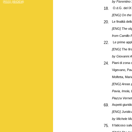
by Fiorentino 
[RSS] (IBIDEM)
18.
O.d.G. del IX
[ENG] On the 
20.
Le finalità del
[ENG] The obj
from Camillo 
22.
Le prime appli
[ENG] The fir
by Giovanni 
24.
Piani di zona 
Vigevano, Pav
Molfetta, Mari
[ENG] Areas p
Pavia, Imola, 
Piazza Vernet
69.
Aspetti giuridi
[ENG] Juridic
by
Michele Ma
75.
Il faticoso sa