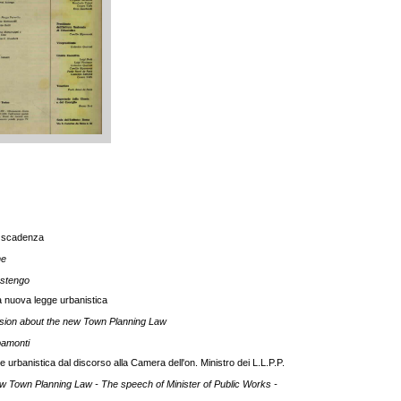
e scadenza
ne
Astengo
lla nuova legge urbanistica
sion about the new Town Planning Law
pamonti
 urbanistica dal discorso alla Camera dell'on. Ministro dei L.L.P.P.
 Town Planning Law - The speech of Minister of Public Works -