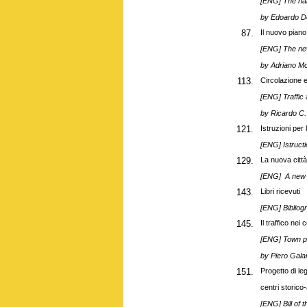
[ENG] The har
by Edoardo De
87.
Il nuovo piano
[ENG] The new
by
Adriano Mo
113.
Circolazione e
[ENG] Traffic 
by
Ricardo C
121.
Istruzioni per
[ENG] Istructi
129.
La nuova citt
[ENG] A new
143.
Libri ricevuti
[ENG] Bibliog
145.
Il traffico nei
[ENG] Town pla
by
Piero Gala
151.
Progetto di le
centri storico-a
[ENG] Bill of 