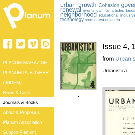
urban growth
gove
Cohesion
renewal
events
call for articles
land
neighborhood
educational
inclusi
technology
premio tesi di laurea
Issue 4, 
from
Urbanis
PLANUM MAGAZINE
Urbanistica
PLANUM PUBLISHER
(IBIDEM)
News & Calls
•
Journals & Books
About & Proposals
Planum Association
Support Planum!