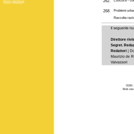
262.
Concorsi - con
[RSS] (IBIDEM)
268.
Problemi urban
Raccolta razio
Il seguente nu
Direttore rivi
Segret. Reda
Redattori
| Do
Maurizio de Re
Valvassori
ISSN 1
Web site