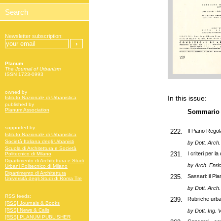
Newsletter subscription:
Planum
The Journal of Urbanism
ISSN 1723-0993
owned by
In this issue:
Istituto Nazionale di Urbanistica
published by
Planum Association
Sommario
supported by
222.
Il Piano Regol
Istituto Nazionale di Urbanistica
Società Italiana degli Urbanisti
by
Dott. Arch.
Scuola di Architettura e Società
231.
I criteri per l
Politecnico di Milano
Dipartimento di Architettura e Studi
by
Arch. Enric
Urbani Politecnico di Milano
Dipartimento di Architettura
235.
Sassari: il Pi
Università degli Studi di Roma Tre
by Dott. Arch.
RSS feeds:
239.
Rubriche urba
[RSS] Journals & Books
[RSS] News & Calls
by
Dott. Ing. 
[RSS] PLANUM PUBLISHER