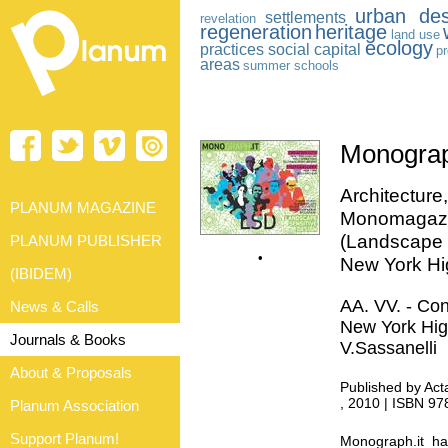
urban des
settlements
revelation
regeneration
heritage
land use
ecology
practices
social capital
pr
areas
summer schools
Monograph
Architecture
PLANUM MAGAZINE
Monomagaz
(Landscape 
PLANUM PUBLISHER
•
New York Hig
(IBIDEM)
AA. VV. - Con
News & Calls
New York High
Journals & Books
V.Sassanelli
About & Proposals
Published by Acta
, 2010 | ISBN 9
Planum Association
Support Planum!
Monograph.it has