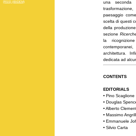
una second
[RSS] (IBIDEM)
trasformazione,
paesaggio come 
scelta di questi 
della produzione
sezione
Ricerch
la ricognizion
contemporanei,
architettura. I
dedicata ad alcune
CONTENTS
EDITORIALS
• Pino Scaglione
• Douglas Spenc
• Alberto Clement
• Massimo Angril
• Emmanuele Joh
• Silvio Carta