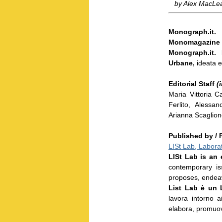
by Alex MacL
Monograph.it
Monomagazine
Monograph.it. 
Urbane,
ideata 
Editorial Staff
(
Maria Vittoria 
Ferlito, Alessa
Arianna Scaglion
Published by / 
LISt Lab, Laborat
LISt Lab is an 
contemporary is
proposes, endea
List Lab è un L
lavora intorno a
elabora, promuov