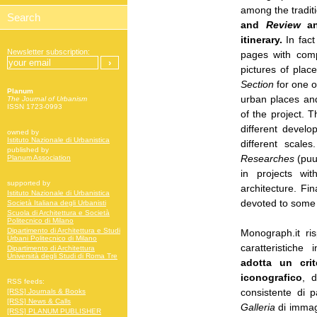
among the tradit
and
Review
and
itinerary.
In fac
Newsletter subscription:
pages with comp
pictures of plac
Section
for one o
Planum
urban places an
The Journal of Urbanism
ISSN 1723-0993
of the project. 
different develo
owned by
Istituto Nazionale di Urbanistica
different scale
published by
Researches
(puub
Planum Association
in projects wi
supported by
architecture. Fin
Istituto Nazionale di Urbanistica
devoted to some 
Società Italiana degli Urbanisti
Scuola di Architettura e Società
Politecnico di Milano
Dipartimento di Architettura e Studi
Monograph.it risp
Urbani Politecnico di Milano
caratteristiche 
Dipartimento di Architettura
Università degli Studi di Roma Tre
adotta un crit
iconografico
, 
RSS feeds:
consistente di 
[RSS] Journals & Books
[RSS] News & Calls
Galleria
di immagi
[RSS] PLANUM PUBLISHER