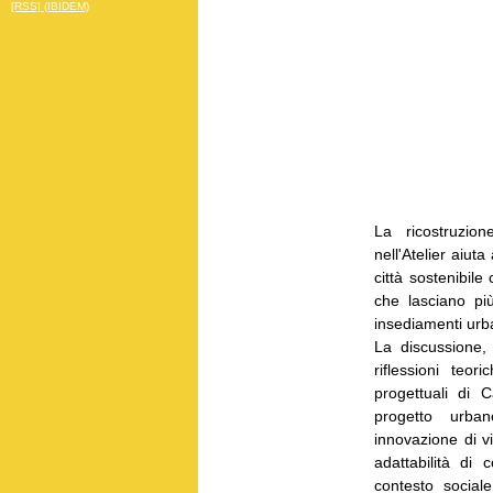
[RSS] (IBIDEM)
La ricostruzion
nell'Atelier aiut
città sostenibil
che lasciano più
insediamenti urban
La discussione, 
riflessioni teo
progettuali di 
progetto urban
innovazione di vi
adattabilità di 
contesto socia