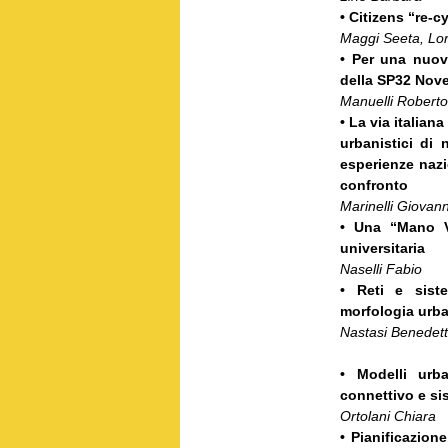
• Citizens “re‐c
Maggi Seeta, Lor
• Per una nuov
della SP32 Nov
Manuelli Robert
• La via italiana
urbanistici di 
esperienze nazi
confronto
Marinelli Giovann
• Una “Mano Ve
universitaria
Naselli Fabio
• Reti e siste
morfologia urba
Nastasi Benedet
• Modelli urba
connettivo e si
Ortolani Chiara
• Pianificazion