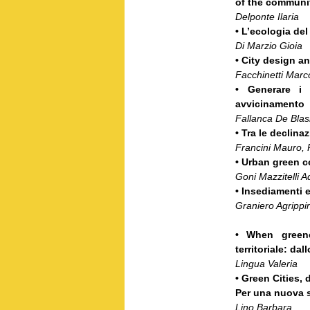
of the communit
Delponte Ilaria
• L’ecologia del
Di Marzio Gioia
• City design an
Facchinetti Marc
• Generare i 
avvicinamento
Fallanca
De Blas
• Tra le declina
Francini Mauro,
• Urban green 
Goni Mazzitelli 
• Insediamenti e
Graniero Agrippi
• When greene
territoriale: da
Lingua Valeria
• Green Cities,
Per una nuova s
Lino Barbara