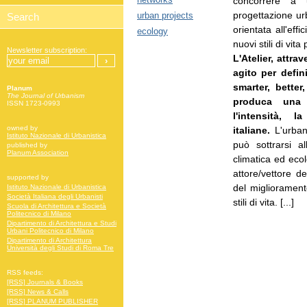
concorrere a 
progettazione urb
urban projects
orientata all'eff
ecology
nuovi stili di vit
Newsletter subscription:
L'Atelier, attra
agito per defini
smarter, better
Planum
The Journal of Urbanism
produca una 
ISSN 1723-0993
l'intensità, 
owned by
italiane.
L'urban
Istituto Nazionale di Urbanistica
può sottrarsi al
published by
Planum Association
climatica ed eco
attore/vettore d
supported by
del miglioramento
Istituto Nazionale di Urbanistica
Società Italiana degli Urbanisti
stili di vita. [...]
Scuola di Architettura e Società
Politecnico di Milano
Dipartimento di Architettura e Studi
Urbani Politecnico di Milano
Dipartimento di Architettura
Università degli Studi di Roma Tre
RSS feeds:
[RSS] Journals & Books
[RSS] News & Calls
[RSS] PLANUM PUBLISHER