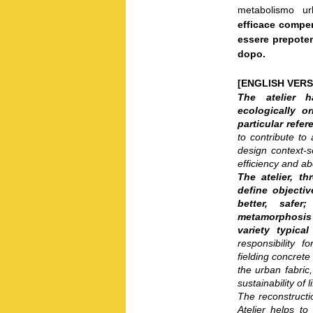
metabolismo u
efficace compe
essere prepoten
dopo.
[ENGLISH VER
The atelier 
ecologically o
particular refe
to contribute t
design context-s
efficiency and ab
The atelier, t
define objectiv
better, safer
metamorphosis U
variety typical
responsibility f
fielding concrete
the urban fabric
sustainability of li
The reconstructi
Atelier helps t