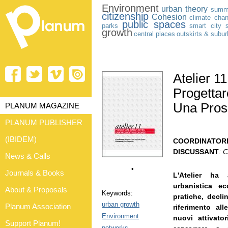
Environment
urban theory
summ
citizenship
Cohesion
climate cha
public spaces
parks
smart city
growth
central places
outskirts & subu
Atelier 11
Progettar
Una Pros
PLANUM MAGAZINE
PLANUM PUBLISHER
(IBIDEM)
COORDINATOR
DISCUSSANT
: 
News & Calls
•
Journals & Books
L'Atelier ha 
urbanistica e
About & Proposals
Keywords:
pratiche, decl
urban growth
Planum Association
riferimento al
Environment
nuovi attivat
Support Planum!
networks