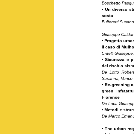
Boschetto Pasqua
• Un diverso sti
sosta
Bulferetti Susan
Giuseppe Caldar
• Progetto urba
il caso di Mulh
Critelli Giusepp
• Sicurezza e p
del rischio sis
De Lotto Roberto
Susanna, Venco E
• Re-greening 
green infrastr
Florence
De Luca Giuseppe
• Metodi e strum
De Marco Emanu
• The urban req