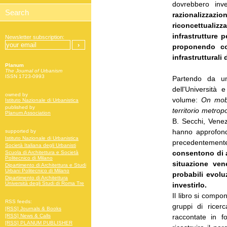
dovrebbero inve
razionalizzazi
riconcettuali
infrastrutture p
Newsletter subscription:
proponendo co
infrastrutturali
Planum
The Journal of Urbanism
ISSN 1723-0993
Partendo da una
dell'Università 
owned by
volume:
On mobi
Istituto Nazionale di Urbanistica
published by
territorio metrop
Planum Association
B. Secchi, Vene
hanno approfondi
supported by
Istituto Nazionale di Urbanistica
precedentemente
Società Italiana degli Urbanisti
consentono di a
Scuola di Architettura e Società
Politecnico di Milano
situazione ven
Dipartimento di Architettura e Studi
Urbani Politecnico di Milano
probabili evolu
Dipartimento di Architettura
Università degli Studi di Roma Tre
investirlo.
Il libro si compo
RSS feeds:
gruppi di ricer
[RSS] Journals & Books
raccontate in f
[RSS] News & Calls
[RSS] PLANUM PUBLISHER