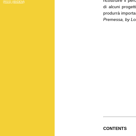
ricostruire il p
[RSS] (IBIDEM)
di alcuni progett
produrrà importan
Premessa, by Lor
CONTENTS