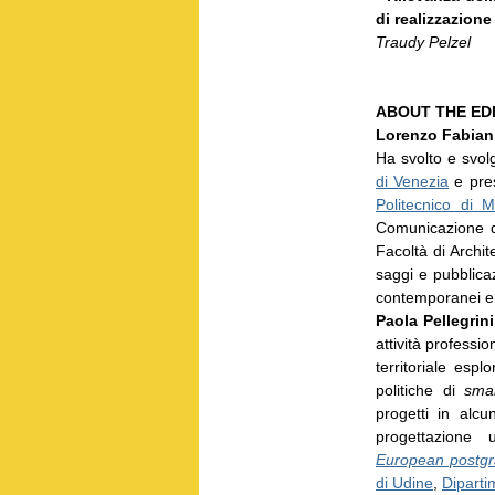
di realizzazione 
Traudy Pelzel
ABOUT THE ED
Lorenzo Fabian
Ha svolto e svolge
di Venezia
e pre
Politecnico di M
Comunicazione del
Facoltà di Archit
saggi e pubblicaz
contemporanei e 
Paola Pellegrini
attività professi
territoriale espl
politiche di
sma
progetti in alcu
progettazione u
European postgr
di Udine
,
Diparti