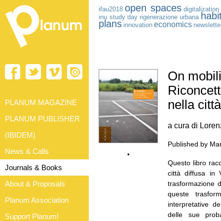
open spaces
ifau2018
digitalization
habit
inu study day
rigenerazione urbana
plans
economics
innovation
newslette
On mobili
Riconcett
nella citt
PLANUM MAGAZINE
PLANUM PUBLISHER
a cura di Loren
(IBIDEM)
Published by Mar
News & Calls
•
Questo libro racc
Journals & Books
città diffusa in
About & Proposals
trasformazione del
queste trasfor
Planum Association
interpretative de
delle sue proba
Support Planum!