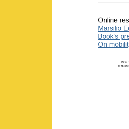
Online res
Marsilio E
Book's pre
On mobilit
ISSN 1
Web site