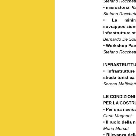
Stefano Rocchet
• microstoria, 
Stefano Rocchet
• La minima
sovrapposizion
infrastrutture st
Bernardo De Sola
• Workshop Paes
Stefano Rocchet
INFRASTRUTTU
• Infrastruttu
strada turistica
Serena Maffiolet
LE CONDIZIONI
PER LA COSTR
• Per una ricerc
Carlo Magnani
• Il ruolo della
Moria Morsut
• Rilevanza dell