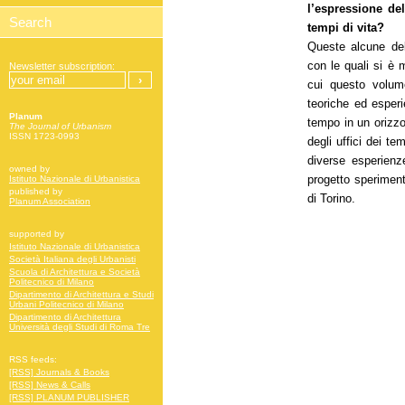
l’espressione de
tempi di vita?
Queste alcune del
con le quali si è 
Newsletter subscription:
cui questo volume 
teoriche ed esperi
Planum
tempo in un orizzo
The Journal of Urbanism
ISSN 1723-0993
degli uffici dei tem
diverse esperienze
owned by
progetto sperimen
Istituto Nazionale di Urbanistica
published by
di Torino.
Planum Association
supported by
Istituto Nazionale di Urbanistica
Società Italiana degli Urbanisti
Scuola di Architettura e Società
Politecnico di Milano
Dipartimento di Architettura e Studi
Urbani Politecnico di Milano
Dipartimento di Architettura
Università degli Studi di Roma Tre
RSS feeds:
[RSS] Journals & Books
[RSS] News & Calls
[RSS] PLANUM PUBLISHER