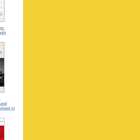
re.
oghi
y
 and
pment in