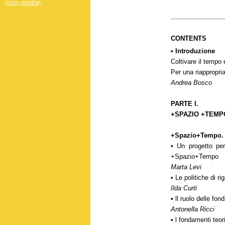
[RSS] (IBIDEM)
CONTENTS
• Introduzione
Coltivare il tempo 
Per una riappropria
Andrea Bosco
PARTE I.
+SPAZIO +TEMP
+Spazio+Tempo. L
•
Un progetto per 
+Spazio+Tempo
Marta Levi
•
Le politiche di ri
Ilda Curti
•
ll ruolo delle fon
Antonella Ricci
•
l fondamenti teori