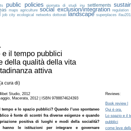
public policies
sustain
settlements
ts
giornata di studi inu
social exclusion/integration
reas
maps
agriculture
regulation
d
landscape
job
city
ecological networks
dottorati
superplaces
ifau20
.
 e il tempo pubblici
 della qualità della vita
ttadinanza attiva
a cura di)
libet Studio, 2012
Reviews:
esaggio, Macerata, 2012 | ISBN 9788874624393
Book review |
l tempo e lo spazio pubblici? Quando l’uso spontaneo
Qui è ora.
blico è fonte di scontri fra diverse esigenze e quando
Lo spazio e il 
priazione positiva di luoghi e modi della socialità?
pubblici
i hanno le istituzioni per integrare e governare
come leve della