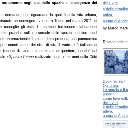
l mutamento negli usi dello spazio e le esigenze dei
della vita
e della cittadi
le domande, che riguardano la qualità della vita urbana,
attiva,
misurato un convegno svoltosi a Torino nel marzo 2011, di
a cura di Andr
raccoglie gli esiti. I contributi forniscono elaborazioni
by Marco Mare
enze pratiche sull’uso sociale dello spazio pubblico e del
nte internazionale. Inoltre il libro presenta una panoramica
Related article
pi e conciliazione dei ritmi di vita di varie città italiane, di
 torinesi di spazi socioculturali di quartiere, nonché del
tale
+Spazio+Tempo
realizzato negli ultimi anni dalla Città
Book review |
Qui è ora.
Lo spazio e il 
pubblici
come leve della
della vita
e della cittadi
attiva,
a cura di Andr