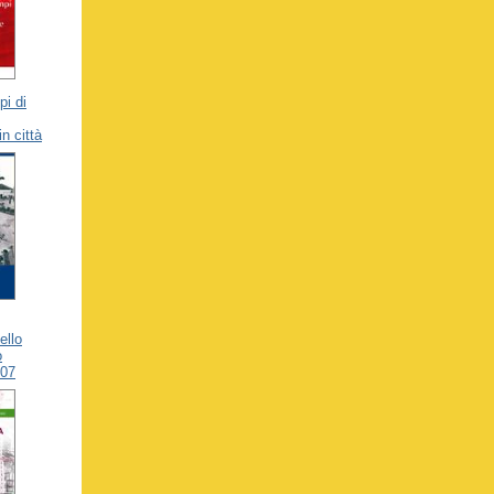
pi di
n città
ello
o
007