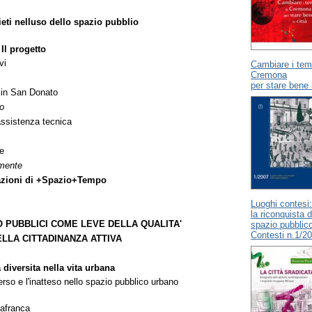
ivieti nelluso dello spazio pubblio
 Il progetto
vi
Cambiare i tem
Cremona
per stare bene i
e in San Donato
o
assistenza tecnica
e
emente
e azioni di +Spazio+Tempo
Luoghi contesi:
la riconquista d
 PUBBLICI COME LEVE DELLA QUALITA'
spazio pubblic
Contesti n.1/2
ELLA CITTADINANZA ATTIVA
 diversita nella vita urbana
iverso e l'inatteso nello spazio pubblico urbano
afranca