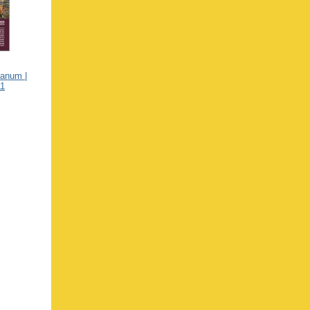
lanum |
11