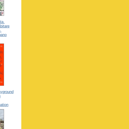
ta.
bitare
.
pano
ayground
e
pation