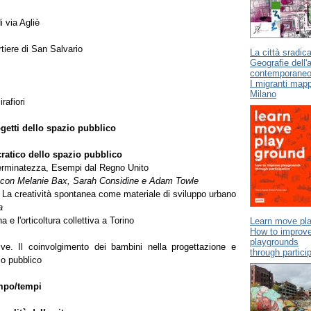
i via Agliè
tiere di San Salvario
La città sradica
Geografie dell'a
contemporaneo
I migranti map
Milano
rafiori
rogetti dello spazio pubblico
ratico dello spazio pubblico
terminatezza, Esempi dal Regno Unito
 con Melanie Bax, Sarah Considine e Adam Towle
. La creatività spontanea come materiale di sviluppo urbano
a
na e l'orticoltura collettiva a Torino
Learn move pl
How to improv
playgrounds
ive. Il coinvolgimento dei bambini nella progettazione e
through partici
io pubblico
empo/tempi