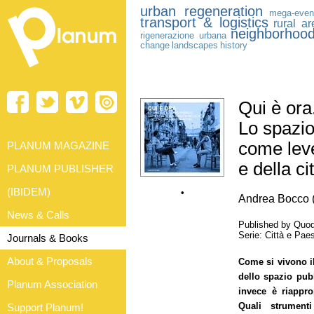
urban regeneration
mega-even
transport & logistics
rural a
neighborhoo
rigenerazione urbana
change
landscapes
history
Qui è ora
Lo spazio
come leve
PLANUM MAGAZINE
e della ci
PLANUM PUBLISHER
(IBIDEM)
•
Andrea Bocco (
News & Calls
Published by Quod
Serie: Città e Pa
Journals & Books
About & Proposals
Come si vivono i
dello spazio pub
Planum Association
invece è riappro
Quali strument
Support Planum!