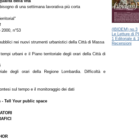
ualità della vita
isogno di una settimana lavorativa più corta
rritorial"
t
(IBIDEM) no.3
 2000, n°53
Le Letture di P
1 Editoriale & 
bblici nei nuovi strumenti urbanistici della Città di Massa
Recensioni
tempi urbani e il Piano territoriale degli orari della Città di
i
oriale degli orari della Regione Lombardia. Difficoltà e
ontesi sul tempo e il monitoraggio dei dati
s - Tell Your public space
LATORI
AFICI
THOR