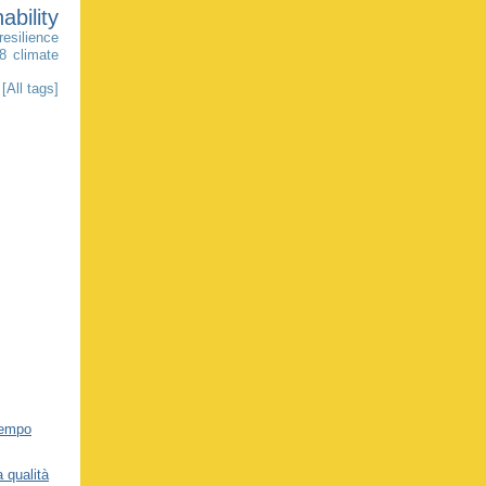
ability
resilience
18
climate
[All tags]
tempo
 qualità