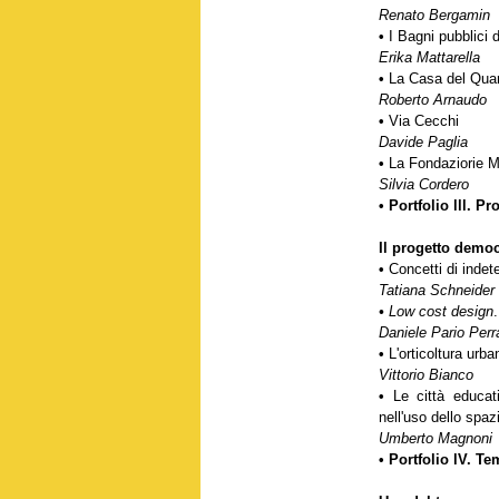
Renato Bergamin
•
I Bagni pubblici d
Erika Mattarella
•
La Casa del Quar
Roberto Arnaudo
•
Via Cecchi
Davide Paglia
•
La Fondaziorie Mi
Silvia Cordero
• Portfolio lll. P
Il progetto democ
•
Concetti di inde
Tatiana Schneider
•
Low cost design
Daniele Pario Perr
•
L'orticoltura urba
Vittorio Bianco
•
Le città educat
nell'uso dello spaz
Umberto Magnoni
• Portfolio lV. T