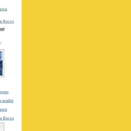
nanza
ea Bocco
ggi
s:
tempo
 qualità
nanza
ea Bocco