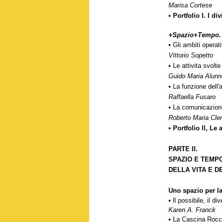
Marisa Cortese
•
Portfolio I. I d
+Spazio+Tempo
.
•
Gli ambiti operati
Vittorio Sopetto
•
Le attivita svolt
Guido Maria Alunn
•
La funzione dell'
Raffaella Fusaro
•
La comunicazion
Roberto Maria Cl
• Portfolio ll, L
PARTE II.
SPAZIO E TEMPO
DELLA VITA E D
Uno spazio per la
•
ll possibile, il d
Karen A. Franck
•
La Cascina Rocc