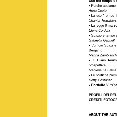
Uso del tempo e q
•
Perchè abbiamo b
Anna Coote
•
La rete "Tempo Te
Chantal Trouwbors
•
La legge 8 marzo
Elena Cordoni
•
Spazio e tempo pu
Gabriella Gabrielli
•
L'ufficio Spazi e 
Bergamo
Marina Zambianch
•
Il Piano territ
prospettive
Marilena La Fretta
•
Le politiche piem
Ketty Costanzo
• Portfolio V. tYp
PROFILI DEI RE
CREDITI FOTOGR
ABOUT THE AU