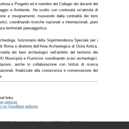
tettura e Progetto ed è membro del Collegio dei docenti del
aggio e Ambiente. Ha svolto con continuità un’attività di
zione e insegnamento muovendo dalla centralità dei temi
tici, coordinando ricerche nazionali e internazionali, piani
nza territoriale paesaggistica.
rcheologa, funzionario della Soprintendenza Speciale per i
di Roma e direttore dell’Area Archeologica di Ostia Antica,
 tutela dei beni archeologici nell’ambito del territorio dei
I Municipio) e Fiumicino coordinando scavi archeologici,
tazioni, anche in collaborazione con Istituti di ricerca
nazionali, finalizzate alla conoscenza e conservazione del
e.
nd links
her website
n on Quodlibet website
723-0993 | Registered at Court of Rome 4/12/2001, num. 514/2001
 realized by
ChannelWeb
& Planum Association | Powered by
BEdita 3