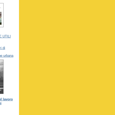
 UTILI
i di
ne urbana
el lavoro
gi