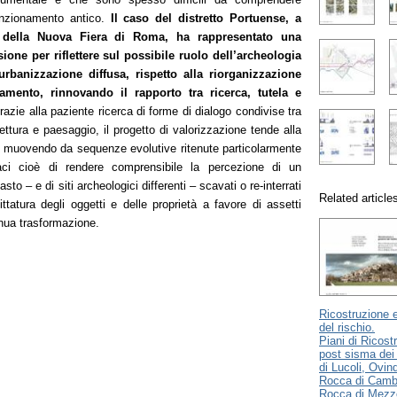
funzionamento antico.
Il caso del distretto Portuense, a
ea della Nuova Fiera di Roma, ha rappresentato una
ione per riflettere sul possibile ruolo dell’archeologia
l’urbanizzazione diffusa, rispetto alla riorganizzazione
amento, rinnovando il rapporto tra ricerca, tutela e
azie alla paziente ricerca di forme di dialogo condivise tra
ettura e paesaggio, il progetto di valorizzazione tende alla
, muovendo da sequenze evolutive ritenute particolarmente
paci cioè di rendere comprensibile la percezione di un
asto – e di siti archeologici differenti – scavati o re-interrati
Related article
ttatura degli oggetti e delle proprietà a favore di assetti
inua trasformazione.
Ricostruzione 
del rischio.
Piani di Ricost
post sisma de
di Lucoli, Ovind
Rocca di Camb
Rocca di Mezz