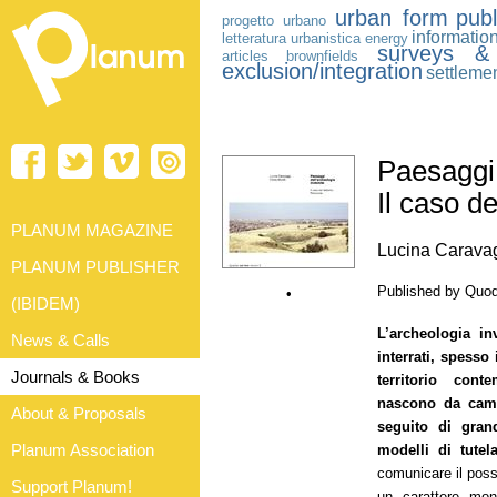
urban form
pub
progetto urbano
informatio
letteratura urbanistica
energy
surveys &
articles
brownfields
exclusion/integration
settleme
Paesaggi 
Il caso d
PLANUM MAGAZINE
Lucina Caravag
PLANUM PUBLISHER
Published by Quod
•
(IBIDEM)
L’archeologia in
News & Calls
interrati, spesso
Journals & Books
territorio cont
nascono da camp
About & Proposals
seguito di grand
Planum Association
modelli di tutel
comunicare il poss
Support Planum!
un carattere mon