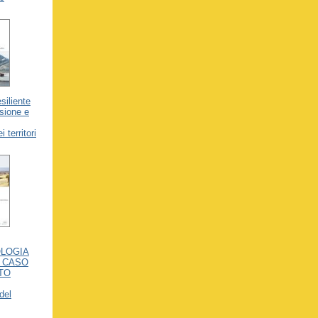
siliente
sione e
 territori
OLOGIA
L CASO
TO
del