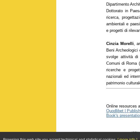
Dipartimento Archi
Dottorato in Paes
ricerca, progetta
ambientali e paesis
e progetti di rileva
Cinzia Morelli
, a
Beni Archeologici 
svolge attività di
Comuni di Roma (X
ricerche e proget
nazionali ed inter
patrimonio cultural
Online resources a
Quodlibet | Publis
Book's presentatio
ISSN 1
Web site
Browsing this web site you accept techinical and statistical cookies.
[ more info ]