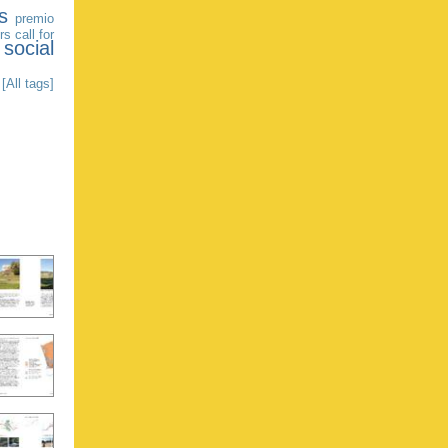
s
premio
ers
call for
social
[All tags]