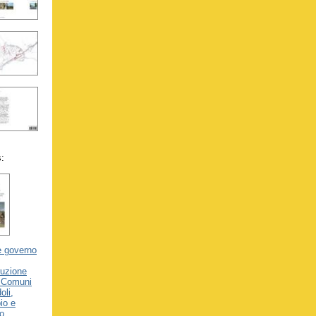
s:
e governo
ruzione
i Comuni
oli,
io e
o