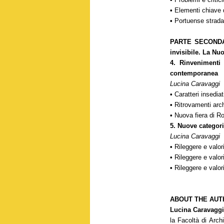
•
Elementi chiave 
•
Portuense strad
PARTE SECON
invisibile. La Nu
4. Rinvenimenti 
contemporanea
Lucina Caravaggi
•
Caratteri insedia
•
Ritrovamenti arch
•
Nuova fiera di R
5. Nuove categor
Lucina Caravaggi
•
Rileggere e valor
•
Rileggere e valori
•
Rileggere e valori
ABOUT THE AUT
Lucina Caravagg
la Facoltà di Arch