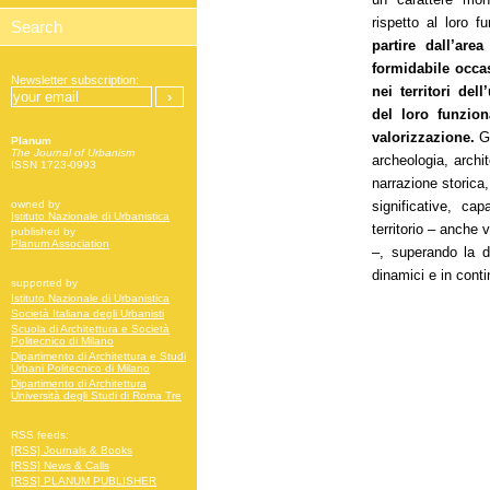
rispetto al loro 
partire dall’ar
formidabile occas
Newsletter subscription:
nei territori del
del loro funzion
valorizzazione.
Gr
Planum
The Journal of Urbanism
archeologia, archit
ISSN 1723-0993
narrazione storica
significative, ca
owned by
Istituto Nazionale di Urbanistica
territorio – anche v
published by
Planum Association
–, superando la di
dinamici e in cont
supported by
Istituto Nazionale di Urbanistica
Società Italiana degli Urbanisti
Scuola di Architettura e Società
Politecnico di Milano
Dipartimento di Architettura e Studi
Urbani Politecnico di Milano
Dipartimento di Architettura
Università degli Studi di Roma Tre
RSS feeds:
[RSS] Journals & Books
[RSS] News & Calls
[RSS] PLANUM PUBLISHER