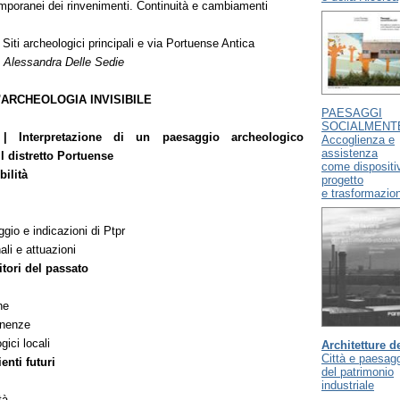
mporanei dei rinvenimenti. Continuità e cambiamenti
Siti archeologici principali e via Portuense Antica
 Alessandra Delle Sedie
'ARCHEOLOGIA INVISIBILE
PAESAGGI
SOCIALMENTE
 Interpretazione di un paesaggio archeologico
Accoglienza e
assistenza
 distretto Portuense
come dispositiv
bilità
progetto
e trasformazio
gio e indicazioni di Ptpr
li e attuazioni
itori del passato
che
anenze
gici locali
Architetture d
Città e paesag
ienti futuri
del patrimonio
industriale
tà