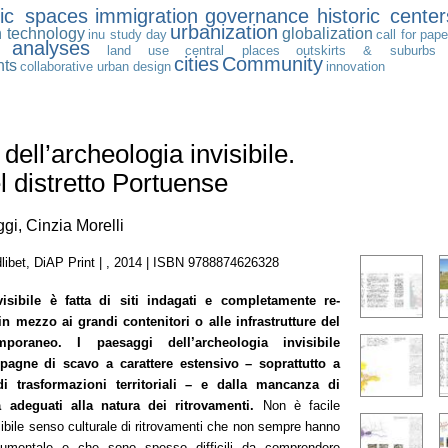
lic spaces
immigration
governance
historic center
urbanization
n technology
globalization
inu study day
call for pap
 analyses
land use
central places
outskirts & suburbs
cities
Community
nts
collaborative urban design
innovation
dell’archeologia invisibile.
el distretto Portuense
gi, Cinzia Morelli
libet, DiAP Print | , 2014 | ISBN 9788874626328
visibile è fatta di siti indagati e completamente re-
 in mezzo ai grandi contenitori o alle infrastrutture del
emporaneo. I paesaggi dell’archeologia invisibile
agne di scavo a carattere estensivo – soprattutto a
i trasformazioni territoriali – e dalla mancanza di
a adeguati alla natura dei ritrovamenti.
Non è facile
ibile senso culturale di ritrovamenti che non sempre hanno
umentale e che sono spesso difficili da comprendere