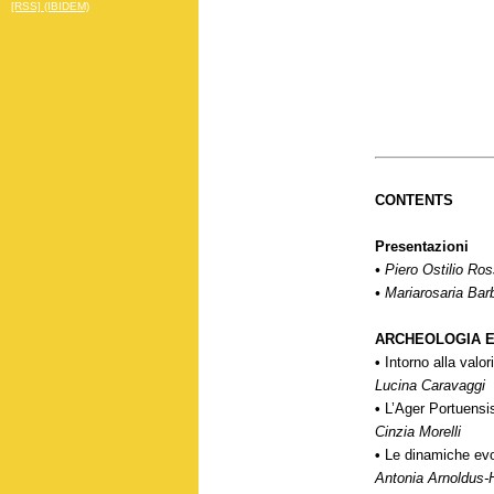
[RSS] (IBIDEM)
CONTENTS
Presentazioni
•
Piero Ostilio Ros
•
Mariarosaria Bar
ARCHEOLOGIA 
•
Intorno alla valo
Lucina Caravaggi
•
L’Ager Portuensis
Cinzia Morelli
•
Le dinamiche evo
Antonia Arnoldus