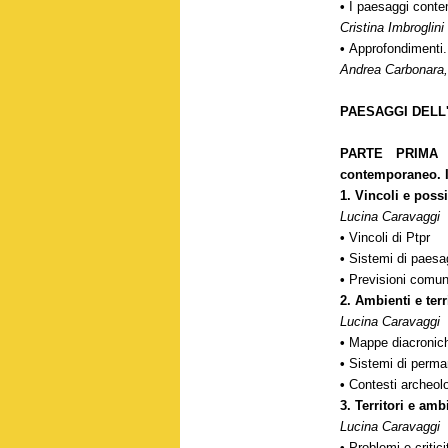
•
I paesaggi conte
Cristina Imbroglini
•
Approfondimenti. 
Andrea Carbonara,
PAESAGGI DELL
PARTE PRIMA |
contemporaneo. Il
1. Vincoli e possi
Lucina Caravaggi
•
Vincoli di Ptpr
•
Sistemi di paesag
•
Previsioni comuna
2. Ambienti e terr
Lucina Caravaggi
•
Mappe diacroni
•
Sistemi di perm
•
Contesti archeolo
3. Territori e amb
Lucina Caravaggi
•
Problemi e critici