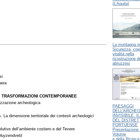
(L’Aquila)
La montagna re
Sicurezza, coe
vitalità nella
ricostruzione dei
abruzzesi
si
bera
E TRASFORMAZIONI CONTEMPORANEE
rizzazione archeologica
PAESAGGI
DELL'ARCHE
INVISIBILE. I
. La dimensione territoriale dei contesti archeologici
DEL DISTRET
PORTUENSE
lutive dell’ambiente costiero e del Tevere
Presentazione 
Volume
-Huyzendveld
e della Ricerca