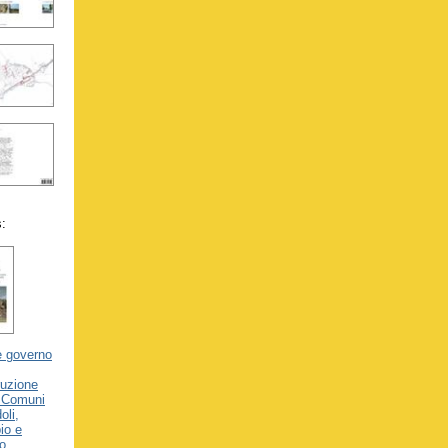
s:
e governo
ruzione
i Comuni
oli,
io e
o