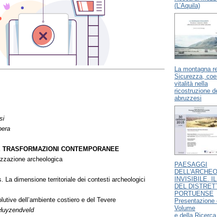
(L’Aquila)
La montagna re
Sicurezza, coe
vitalità nella
ricostruzione dei
abruzzesi
si
bera
E TRASFORMAZIONI CONTEMPORANEE
rizzazione archeologica
PAESAGGI
DELL'ARCHE
INVISIBILE. I
. La dimensione territoriale dei contesti archeologici
DEL DISTRET
PORTUENSE
lutive dell’ambiente costiero e del Tevere
Presentazione 
Volume
-Huyzendveld
e della Ricerca