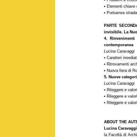
•
Elementi chiave 
•
Portuense strad
PARTE SECON
invisibile. La Nu
4. Rinvenimenti 
contemporanea
Lucina Caravaggi
•
Caratteri insedia
•
Ritrovamenti arch
•
Nuova fiera di R
5. Nuove categor
Lucina Caravaggi
•
Rileggere e valor
•
Rileggere e valori
•
Rileggere e valori
ABOUT THE AUT
Lucina Caravagg
la Facoltà di Arch