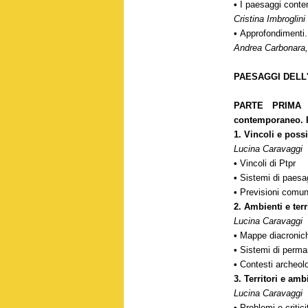
•
I paesaggi conte
Cristina Imbroglini
•
Approfondimenti. 
Andrea Carbonara,
PAESAGGI DELL
PARTE PRIMA |
contemporaneo. Il
1. Vincoli e possi
Lucina Caravaggi
•
Vincoli di Ptpr
•
Sistemi di paesag
•
Previsioni comuna
2. Ambienti e terr
Lucina Caravaggi
•
Mappe diacroni
•
Sistemi di perm
•
Contesti archeolo
3. Territori e amb
Lucina Caravaggi
•
Problemi e critici