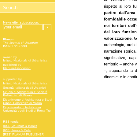
rispetto al loro 
partire dall’ar
formidabile occas
Newsletter subscription:
nei territori del
del loro funzion
valorizzazione.
Gr
Planum
The Journal of Urbanism
archeologia, archit
ISSN 1723-0993
narrazione storica
significative, ca
owned by
Istituto Nazionale di Urbanistica
territorio – anche v
published by
Planum Association
–, superando la di
dinamici e in cont
supported by
Istituto Nazionale di Urbanistica
Società Italiana degli Urbanisti
Scuola di Architettura e Società
Politecnico di Milano
Dipartimento di Architettura e Studi
Urbani Politecnico di Milano
Dipartimento di Architettura
Università degli Studi di Roma Tre
RSS feeds:
[RSS] Journals & Books
[RSS] News & Calls
[RSS] PLANUM PUBLISHER