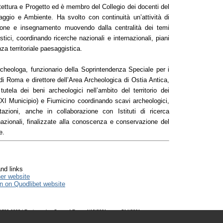
tettura e Progetto ed è membro del Collegio dei docenti del
aggio e Ambiente. Ha svolto con continuità un’attività di
zione e insegnamento muovendo dalla centralità dei temi
tici, coordinando ricerche nazionali e internazionali, piani
nza territoriale paesaggistica.
rcheologa, funzionario della Soprintendenza Speciale per i
di Roma e direttore dell’Area Archeologica di Ostia Antica,
 tutela dei beni archeologici nell’ambito del territorio dei
I Municipio) e Fiumicino coordinando scavi archeologici,
tazioni, anche in collaborazione con Istituti di ricerca
nazionali, finalizzate alla conoscenza e conservazione del
e.
nd links
her website
n on Quodlibet website
723-0993 | Registered at Court of Rome 4/12/2001, num. 514/2001
 realized by
ChannelWeb
& Planum Association | Powered by
BEdita 3