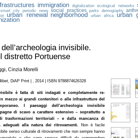
nfrastructures
immigration
digitalization
ecological networks
social practices
anthr
smart city
periodic news
parks
demography
urban renewal
neighborhood
urban 
ion
urban africa
nization
dell’archeologia invisibile.
el distretto Portuense
gi, Cinzia Morelli
libet, DiAP Print | , 2014 | ISBN 9788874626328
visibile è fatta di siti indagati e completamente re-
 in mezzo ai grandi contenitori o alle infrastrutture del
emporaneo. I paesaggi dell’archeologia invisibile
agne di scavo a carattere estensivo – soprattutto a
i trasformazioni territoriali – e dalla mancanza di
a adeguati alla natura dei ritrovamenti.
Non è facile
ibile senso culturale di ritrovamenti che non sempre hanno
umentale e che sono spesso difficili da comprendere