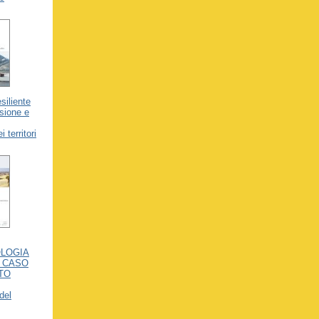
siliente
sione e
 territori
OLOGIA
L CASO
TO
del