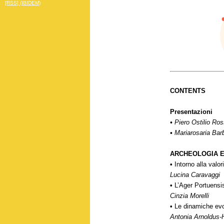
[RSS] (IBIDEM)
CONTENTS
Presentazioni
•
Piero Ostilio Ros
•
Mariarosaria Bar
ARCHEOLOGIA 
•
Intorno alla valo
Lucina Caravaggi
•
L’Ager Portuensis
Cinzia Morelli
•
Le dinamiche evo
Antonia Arnoldus