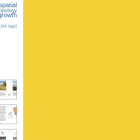
spatial
opology
growth
[All tags]