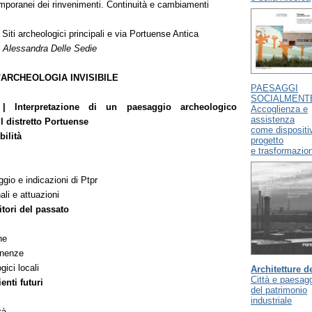
mporanei dei rinvenimenti. Continuità e cambiamenti
Siti archeologici principali e via Portuense Antica
 Alessandra Delle Sedie
'ARCHEOLOGIA INVISIBILE
PAESAGGI
SOCIALMENTE
 Interpretazione di un paesaggio archeologico
Accoglienza e
assistenza
 distretto Portuense
come dispositiv
bilità
progetto
e trasformazio
gio e indicazioni di Ptpr
li e attuazioni
itori del passato
che
anenze
gici locali
Architetture d
Città e paesag
ienti futuri
del patrimonio
industriale
tà