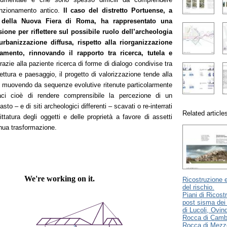
funzionamento antico.
Il caso del distretto Portuense, a
ea della Nuova Fiera di Roma, ha rappresentato una
ione per riflettere sul possibile ruolo dell’archeologia
l’urbanizzazione diffusa, rispetto alla riorganizzazione
amento, rinnovando il rapporto tra ricerca, tutela e
azie alla paziente ricerca di forme di dialogo condivise tra
ettura e paesaggio, il progetto di valorizzazione tende alla
, muovendo da sequenze evolutive ritenute particolarmente
paci cioè di rendere comprensibile la percezione di un
asto – e di siti archeologici differenti – scavati o re-interrati
Related article
ttatura degli oggetti e delle proprietà a favore di assetti
inua trasformazione.
Ricostruzione 
del rischio.
Piani di Ricost
post sisma de
di Lucoli, Ovind
Rocca di Camb
Rocca di Mezz