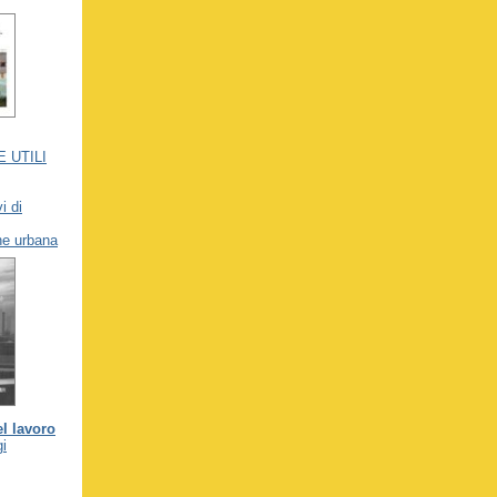
 UTILI
i di
ne urbana
el lavoro
gi