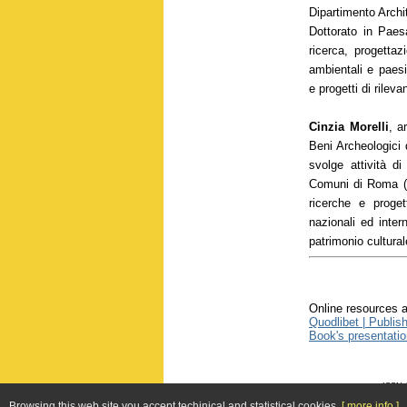
Dipartimento Archi
Dottorato in Paes
ricerca, progetta
ambientali e paesis
e progetti di rileva
Cinzia Morelli
, a
Beni Archeologici 
svolge attività di
Comuni di Roma (X
ricerche e proget
nazionali ed inter
patrimonio cultural
Online resources a
Quodlibet | Publis
Book's presentatio
ISSN 1
Web site
Browsing this web site you accept techinical and statistical cookies.
[ more info ]