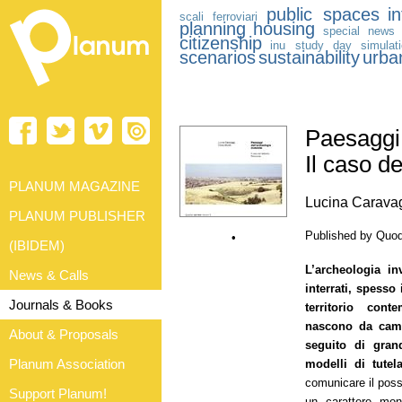
public spaces
i
scali ferroviari
planning
housing
special news
citizenship
inu study day
simulat
scenarios
sustainability
urba
Paesaggi 
Il caso d
PLANUM MAGAZINE
Lucina Caravag
PLANUM PUBLISHER
Published by Quod
•
(IBIDEM)
L’archeologia in
News & Calls
interrati, spesso
Journals & Books
territorio cont
nascono da camp
About & Proposals
seguito di grand
Planum Association
modelli di tutel
comunicare il poss
Support Planum!
un carattere mon