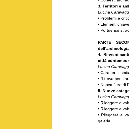
3. Territori e am
Lucina Caravagg
•
Problemi e critic
•
Elementi chiave
•
Portuense stra
PARTE SEC
dell’archeologi
4. Rinveniment
città contempo
Lucina Caravagg
•
Caratteri insed
•
Ritrovamenti ar
•
Nuova fiera di 
5. Nuove catego
Lucina Caravagg
•
Rileggere e valo
•
Rileggere e valor
•
Rileggere e val
galeria