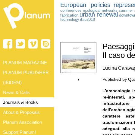
European policies
represe
conferences
ecological networks
summer 
urban renewal
fabrication
downtow
technology
ifau2018
Paesaggi 
Il caso d
PLANUM MAGAZINE
Lucina Caravag
PLANUM PUBLISHER
Published by Quo
•
(IBIDEM)
L’archeologia i
News & Calls
re-interrati,
Journals & Books
infrastruttur
dell’archeolo
About & Proposals
carattere es
Planum Association
trasformazioni t
adeguati alla n
Support Planum!