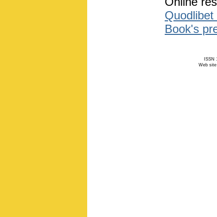
Online res
Quodlibet 
Book's pr
ISSN 1
Web site