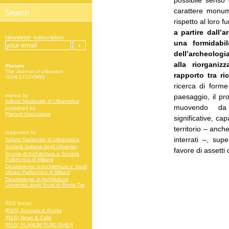
possibile senso
carattere monum
rispetto al loro 
a partire dall’
Newsletter subscription:
una formidabil
dell’archeologia
alla riorganiz
Planum
The Journal of Urbanism
rapporto tra ric
ISSN 1723-0993
ricerca di forme
paesaggio, il pro
owned by
Istituto Nazionale di Urbanistica
muovendo da s
published by
Planum Association
significative, ca
territorio – anche
supported by
interrati –, sup
Istituto Nazionale di Urbanistica
Società Italiana degli Urbanisti
favore di assetti
Scuola di Architettura e Società
Politecnico di Milano
Dipartimento di Architettura e Studi
Urbani Politecnico di Milano
Dipartimento di Architettura
Università degli Studi di Roma Tre
RSS feeds:
[RSS] Journals & Books
[RSS] News & Calls
[RSS] PLANUM PUBLISHER