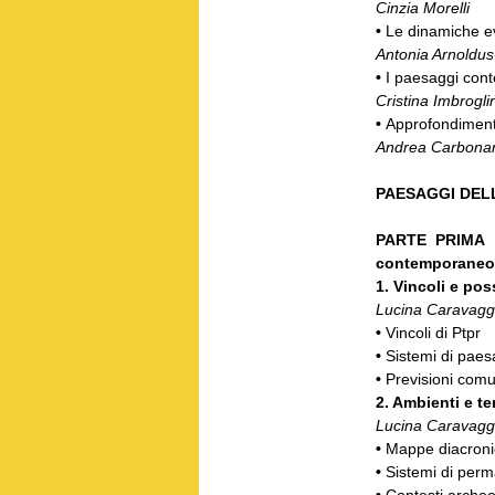
Cinzia Morelli
•
Le dinamiche ev
Antonia Arnoldu
•
I paesaggi cont
Cristina Imbroglin
•
Approfondimenti.
Andrea Carbonar
PAESAGGI DELL
PARTE PRIMA |
contemporaneo. 
1. Vincoli e poss
Lucina Caravagg
•
Vincoli di Ptpr
•
Sistemi di paesa
•
Previsioni comu
2. Ambienti e te
Lucina Caravagg
•
Mappe diacron
•
Sistemi di pe
•
Contesti archeol