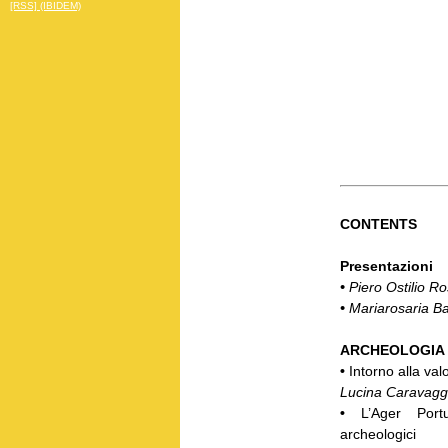
[RSS] (IBIDEM)
CONTENTS
Presentazioni
•
Piero Ostilio Ro
•
Mariarosaria B
ARCHEOLOGIA
•
Intorno alla va
Lucina Caravagg
•
L’Ager Port
archeologici